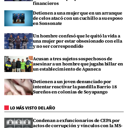
financieros
Detienen a una mujer que en un arranque
de celos atacó con un cuchillo a su esposo
en Sonsonate
Un hombre confesó que le quitó la vida a
una mujer por estar obsesionado con ella
y no ser correspondido
Acusan a tres sujetos sospechosos de
asesinar a un hombre que jugaba billar en
un establecimiento de Apaneca
Detienen a un joven denunciado por
intentar reactivar la pandilla Barrio 18
Sureños en colonias de Soyapango
LO MÁS VISTO DEL AÑO
Condenan a exfuncionarios de CEPA por
actos de corrupción y vínculos con la MS-