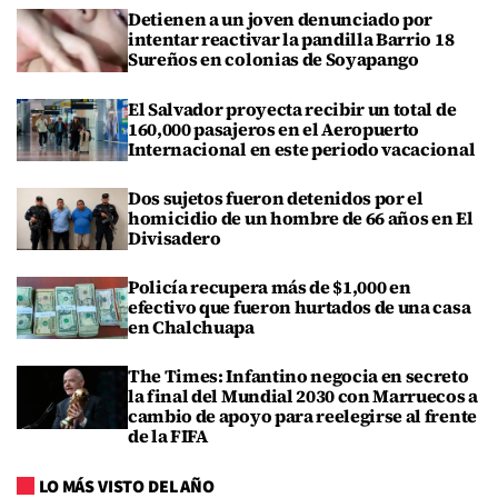
Detienen a un joven denunciado por
intentar reactivar la pandilla Barrio 18
Sureños en colonias de Soyapango
El Salvador proyecta recibir un total de
160,000 pasajeros en el Aeropuerto
Internacional en este periodo vacacional
Dos sujetos fueron detenidos por el
homicidio de un hombre de 66 años en El
Divisadero
Policía recupera más de $1,000 en
efectivo que fueron hurtados de una casa
en Chalchuapa
The Times: Infantino negocia en secreto
la final del Mundial 2030 con Marruecos a
cambio de apoyo para reelegirse al frente
de la FIFA
LO MÁS VISTO DEL AÑO