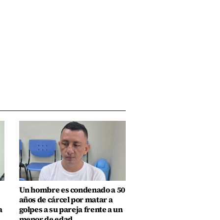
Un hombre es condenado a 50
años de cárcel por matar a
a
golpes a su pareja frente a un
menor de edad