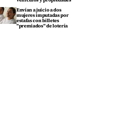
Envían a juicio a dos
mujeres imputadas por
estafas con billetes
"premiados" de lotería