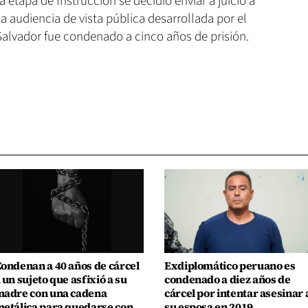
a etapa de Instrucción se decidió enviar a juicio a
a audiencia de vista pública desarrollada por el
Salvador fue condenado a cinco años de prisión.
ondenan a 40 años de cárcel
Exdiplomático peruano es
 un sujeto que asfixió a su
condenado a diez años de
adre con una cadena
cárcel por intentar asesinar 
etálica para quedarse con
su esposa en 2019