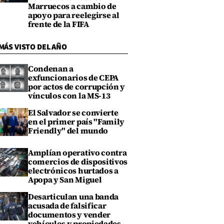
Marruecos a cambio de
apoyo para reelegirse al
frente de la FIFA
MÁS VISTO DEL AÑO
Condenan a
exfuncionarios de CEPA
por actos de corrupción y
vínculos con la MS-13
El Salvador se convierte
en el primer país "Family
Friendly" del mundo
Amplían operativo contra
comercios de dispositivos
electrónicos hurtados a
Apopa y San Miguel
Desarticulan una banda
acusada de falsificar
documentos y vender
vehículos y propiedades