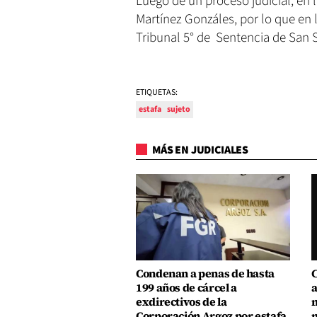
Luego de un proceso judicial, en l
Martínez Gonzáles, por lo que en l
Tribunal 5° de Sentencia de San 
ETIQUETAS:
estafa
sujeto
MÁS EN JUDICIALES
Condenan a penas de hasta
C
199 años de cárcel a
a
exdirectivos de la
m
Corporación Argoz por estafa
m