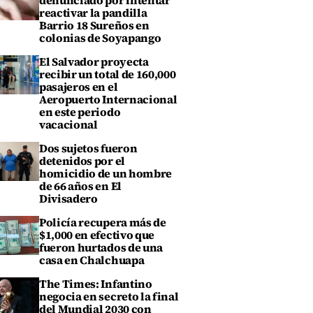
denunciado por intentar
reactivar la pandilla
Barrio 18 Sureños en
colonias de Soyapango
El Salvador proyecta
recibir un total de 160,000
pasajeros en el
Aeropuerto Internacional
en este periodo
vacacional
Dos sujetos fueron
detenidos por el
homicidio de un hombre
de 66 años en El
Divisadero
Policía recupera más de
$1,000 en efectivo que
fueron hurtados de una
casa en Chalchuapa
The Times: Infantino
negocia en secreto la final
del Mundial 2030 con