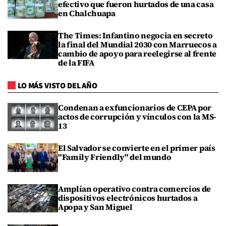
efectivo que fueron hurtados de una casa
en Chalchuapa
The Times: Infantino negocia en secreto
la final del Mundial 2030 con Marruecos a
cambio de apoyo para reelegirse al frente
de la FIFA
LO MÁS VISTO DEL AÑO
Condenan a exfuncionarios de CEPA por
actos de corrupción y vínculos con la MS-
13
El Salvador se convierte en el primer país
"Family Friendly" del mundo
Amplían operativo contra comercios de
dispositivos electrónicos hurtados a
Apopa y San Miguel