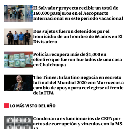
El Salvador proyecta recibir un total de
160,000 pasajeros en el Aeropuerto
Internacional en este periodo vacacional
Dos sujetos fueron detenidos por el
homicidio de un hombre de 66 años en El
Divisadero
Policía recupera más de $1,000 en
efectivo que fueron hurtados de una casa
en Chalchuapa
The Times: Infantino negocia en secreto
la final del Mundial 2030 con Marruecos a
cambio de apoyo para reelegirse al frente
de la FIFA
LO MÁS VISTO DEL AÑO
Condenan a exfuncionarios de CEPA por
actos de corrupción y vínculos con la MS-
13