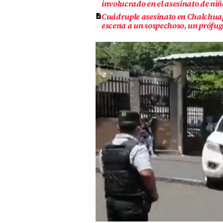
involucrado en el asesinato de niñ
Cuádruple asesinato en Chalchuap
escena a un sospechoso, un prófug