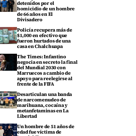
detenidos por el
homicidio de un hombre
de 66 años en El
Divisadero
Policía recupera más de
$1,000 en efectivo que
fueron hurtados de una
casa en Chalchuapa
The Times: Infantino
negocia en secreto la final
del Mundial 2030 con
Marruecos a cambio de
apoyo para reelegirse al
frente de la FIFA
Desarticulan una banda
de narcomenudeo de
marihuana, cocaína y
metanfetaminas en La
Libertad
Un hombre de 51 años de
edad fue víctima de