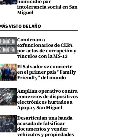
homicidio por
intolerancia social en San
Miguel
MÁS VISTO DEL AÑO
Condenan a
exfuncionarios de CEPA
por actos de corrupción y
vínculos con la MS-13
El Salvador se convierte
en el primer país "Family
Friendly" del mundo
Amplían operativo contra
comercios de dispositivos
electrónicos hurtados a
Apopa y San Miguel
Desarticulan una banda
acusada de falsificar
documentos y vender
vehículos y propiedades