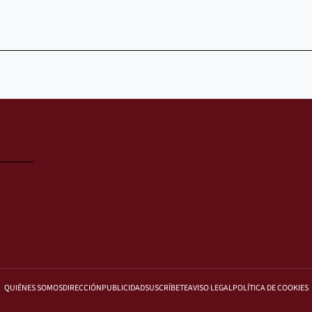
QUIÉNES SOMOS
DIRECCIÓN
PUBLICIDAD
SUSCRÍBETE
AVISO LEGAL
POLÍTICA DE COOKIES