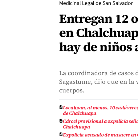
Medicinal Legal de San Salvador
Entregan 12 o
en Chalchuapa
hay de niños 
La coordinadora de casos d
Sagastume, dijo que en la 
cuerpos.
Localizan, al menos, 10 cadáveres
de Chalchuapa
Cárcel provisional a expolicía se
Chalchuapa
Expolicía acusado de masacre en