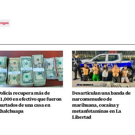
regan
olicía recupera más de
Desarticulan una banda de
1,000 en efectivo que fueron
narcomenudeo de
urtados de una casa en
marihuana, cocaína y
Chalchuapa
metanfetaminas en La
Libertad