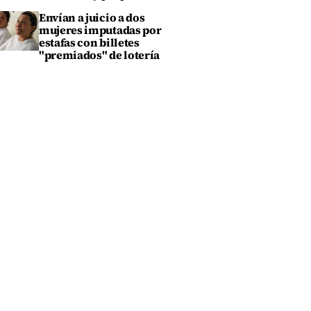
Envían a juicio a dos
mujeres imputadas por
estafas con billetes
"premiados" de lotería