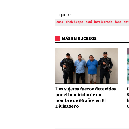
ETIQUETAS:
caso
chalchuapa
está
involucrado
fosa
ent
MÁS EN SUCESOS
Dos sujetos fueron detenidos
P
por el homicidio de un
$
hombre de 66 años en El
h
Divisadero