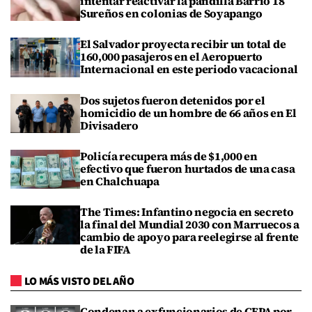
intentar reactivar la pandilla Barrio 18
Sureños en colonias de Soyapango
El Salvador proyecta recibir un total de
160,000 pasajeros en el Aeropuerto
Internacional en este periodo vacacional
Dos sujetos fueron detenidos por el
homicidio de un hombre de 66 años en El
Divisadero
Policía recupera más de $1,000 en
efectivo que fueron hurtados de una casa
en Chalchuapa
The Times: Infantino negocia en secreto
la final del Mundial 2030 con Marruecos a
cambio de apoyo para reelegirse al frente
de la FIFA
LO MÁS VISTO DEL AÑO
Condenan a exfuncionarios de CEPA por