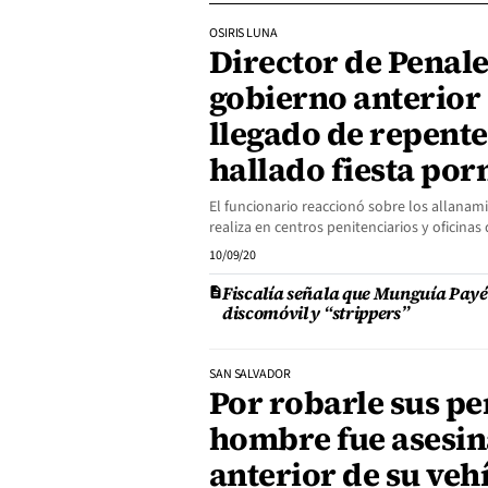
OSIRIS LUNA
Director de Penales
gobierno anterior
llegado de repent
hallado fiesta por
El funcionario reaccionó sobre los allanamie
realiza en centros penitenciarios y oficinas 
10/09/20
Fiscalía señala que Munguía Payés
discomóvil y “strippers”
SAN SALVADOR
Por robarle sus pe
hombre fue asesin
anterior de su vehí