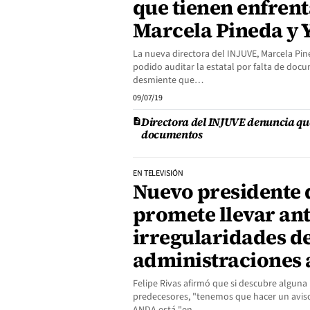
que tienen enfrent
Marcela Pineda y
La nueva directora del INJUVE, Marcela Pi
podido auditar la estatal por falta de do
desmiente que…
09/07/19
Directora del INJUVE denuncia que
documentos
EN TELEVISIÓN
Nuevo presidente
promete llevar ant
irregularidades d
administraciones 
Felipe Rivas afirmó que si descubre alguna 
predecesores, "tenemos que hacer un aviso 