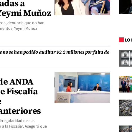
adas a
 Yeymi Muñoz
neda, denuncia que no han
cumentos; Yeymi Muñoz
LO 
 no se han podido auditar $2.2 millones por falta de
 de ANDA
e Fiscalía
e
anteriores
irregularidad de sus
a la Fiscalía". Aseguró que