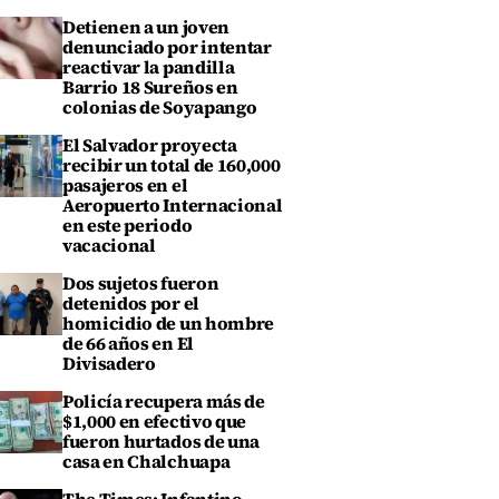
Detienen a un joven
denunciado por intentar
reactivar la pandilla
Barrio 18 Sureños en
colonias de Soyapango
El Salvador proyecta
recibir un total de 160,000
pasajeros en el
Aeropuerto Internacional
en este periodo
vacacional
Dos sujetos fueron
detenidos por el
homicidio de un hombre
de 66 años en El
Divisadero
Policía recupera más de
$1,000 en efectivo que
fueron hurtados de una
casa en Chalchuapa