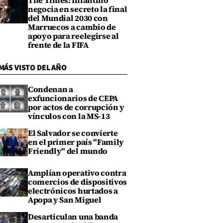
The Times: Infantino
negocia en secreto la final
del Mundial 2030 con
Marruecos a cambio de
apoyo para reelegirse al
frente de la FIFA
MÁS VISTO DEL AÑO
Condenan a
exfuncionarios de CEPA
por actos de corrupción y
vínculos con la MS-13
El Salvador se convierte
en el primer país "Family
Friendly" del mundo
Amplían operativo contra
comercios de dispositivos
electrónicos hurtados a
Apopa y San Miguel
Desarticulan una banda