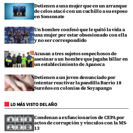
Detienen a una mujer que en un arranque
de celos atacó con un cuchillo a su esposo
en Sonsonate
Un hombre confesó que le quitó la vida a
una mujer por estar obsesionado con ella
y no ser correspondido
Acusan a tres sujetos sospechosos de
asesinar a un hombre que jugaba billar en
un establecimiento de Apaneca
Detienen a un joven denunciado por
intentar reactivar la pandilla Barrio 18
Sureños en colonias de Soyapango
LO MÁS VISTO DEL AÑO
Condenan a exfuncionarios de CEPA por
actos de corrupción y vínculos con la MS-
13