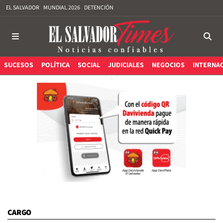
EL SALVADOR
MUNDIAL 2026
DETENCIÓN
SUCESOS
POLÍTICA
SOCIAL
JUDICIALES
NEGOCIOS
INTERNA
CARGO