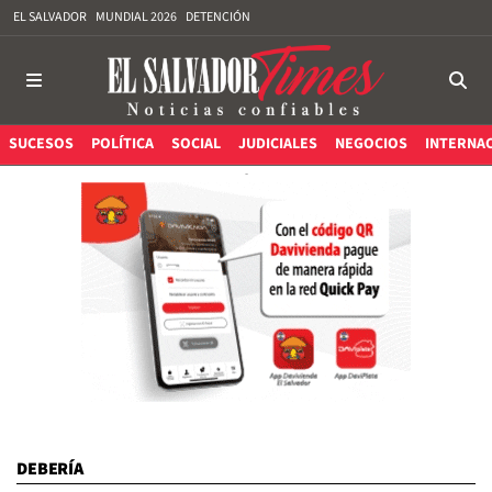
EL SALVADOR
MUNDIAL 2026
DETENCIÓN
SUCESOS
POLÍTICA
SOCIAL
JUDICIALES
NEGOCIOS
INTERNA
DEBERÍA