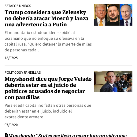
ESTADOS UNIDOS
Trump considera que Zelensky
no debería atacar Moscú y lanza
una advertencia a Putin
El mandatario estadounidense pidió al
ucraniano que no enfoque su ofensiva en la
capital rusa. “Quiero detener la muerte de miles
de personas cada…
15/07/25
POLÍTICOS Y PANDILLAS
Muyshondt dice que Jorge Velado
debería estar en el juicio de
políticos acusados de negociar
con pandillas
Para el edil capitalino faltan otras personas que
deberían estar en el juicio, incluido el
expresidente arenero.
07/02/20
Muyshondt: “Si algo me llega a pasar hay un video que