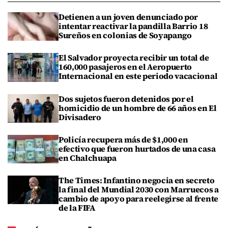
Detienen a un joven denunciado por
intentar reactivar la pandilla Barrio 18
Sureños en colonias de Soyapango
El Salvador proyecta recibir un total de
160,000 pasajeros en el Aeropuerto
Internacional en este periodo vacacional
Dos sujetos fueron detenidos por el
homicidio de un hombre de 66 años en El
Divisadero
Policía recupera más de $1,000 en
efectivo que fueron hurtados de una casa
en Chalchuapa
The Times: Infantino negocia en secreto
la final del Mundial 2030 con Marruecos a
cambio de apoyo para reelegirse al frente
de la FIFA