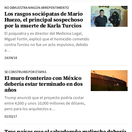
NO DEMUESTRA NINGÚN ARREPENTIMIENTO
Los rasgos sociópatas de Mario
Huezo, el principal sospechoso
por la muerte de Karla Turcios
El psiquiatra y ex director del Medicina Legal,
Miguel Fortín, explicó que el homicidio cometido
contra Turcios no fue un acto impulsivo, debido
a…
24/04/18
SE CONSTRUIRÁ POR ETAPAS
El muro fronterizo con México
debería estar terminado en dos
años
Trump anunció que el proyecto podría costar
entre 4,000 y unos 10,000 millones de dólares,
pero para los arquitectos e…
02/02/17
Tres países que el salvadoreño malinche debería