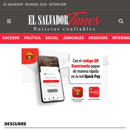
EL SALVADOR
MUNDIAL 2026
DETENCIÓN
SUCESOS
POLÍTICA
SOCIAL
JUDICIALES
NEGOCIOS
INTERNA
DESCUBRE