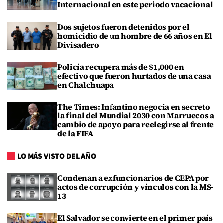
Internacional en este periodo vacacional
Dos sujetos fueron detenidos por el
homicidio de un hombre de 66 años en El
Divisadero
Policía recupera más de $1,000 en
efectivo que fueron hurtados de una casa
en Chalchuapa
The Times: Infantino negocia en secreto
la final del Mundial 2030 con Marruecos a
cambio de apoyo para reelegirse al frente
de la FIFA
LO MÁS VISTO DEL AÑO
Condenan a exfuncionarios de CEPA por
actos de corrupción y vínculos con la MS-
13
El Salvador se convierte en el primer país