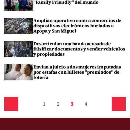
"Family Friendly" del mundo
Amplían operativo contra comercios de
dispositivos electrónicos hurtados a
Apopa y San Miguel
Desarticulan una banda acusada de
falsificar documentos y vender vehículos
y propiedades
Envían a juicio a dos mujeres imputadas
por estafas con billetes "premiados" de
lotería
3
Anterior
1
2
4
Siguiente