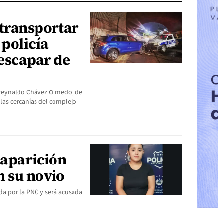
 transportar
 policía
escapar de
 Reynaldo Chávez Olmedo, de
las cercanías del complejo
saparición
n su novio
ida por la PNC y será acusada