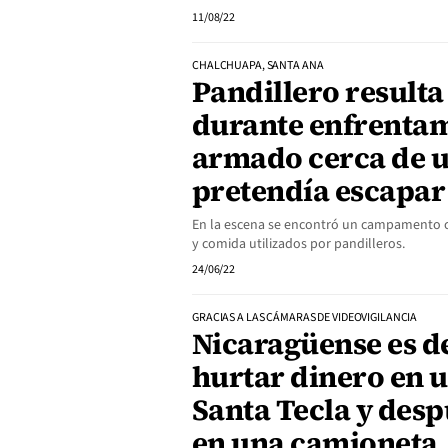
11/08/22
CHALCHUAPA, SANTA ANA
Pandillero result
durante enfrenta
armado cerca de u
pretendía escapar
En la escena se encontró un campamento cl
y comida utilizados por pandilleros.
24/06/22
GRACIAS A LAS CÁMARAS DE VIDEOVIGILANCIA
Nicaragüense es d
hurtar dinero en 
Santa Tecla y des
en una camioneta