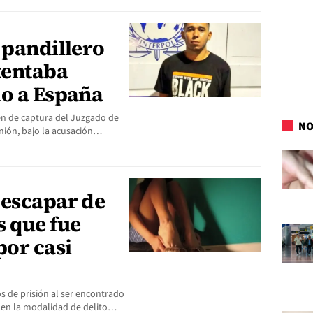
 pandillero
tentaba
lo a España
en de captura del Juzgado de
NO
nión, bajo la acusación…
 escapar de
s que fue
por casi
 de prisión al ser encontrado
 en la modalidad de delito…