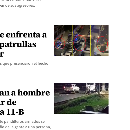
e la víctima utilizó sus
par de sus agresores.
 enfrenta a
 patrullas
r
s que presenciaron el hecho.
nan a hombre
r de
a 11-B
de pandilleros armados se
io de la gente a una persona,