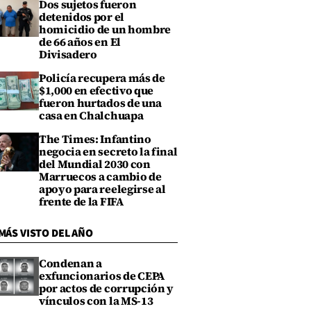
Dos sujetos fueron
detenidos por el
homicidio de un hombre
de 66 años en El
Divisadero
Policía recupera más de
$1,000 en efectivo que
fueron hurtados de una
casa en Chalchuapa
The Times: Infantino
negocia en secreto la final
del Mundial 2030 con
Marruecos a cambio de
apoyo para reelegirse al
frente de la FIFA
MÁS VISTO DEL AÑO
Condenan a
exfuncionarios de CEPA
por actos de corrupción y
vínculos con la MS-13