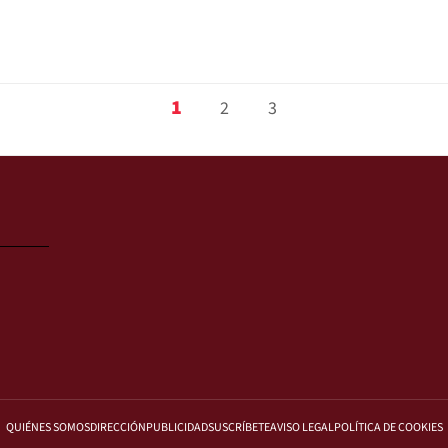
1
2
3
QUIÉNES SOMOS
DIRECCIÓN
PUBLICIDAD
SUSCRÍBETE
AVISO LEGAL
POLÍTICA DE COOKIES