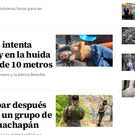
s próximas horas para ser
 intenta
y en la huida
 de 10 metros
 mano y la pierna derecha.
par después
r un grupo de
huachapán