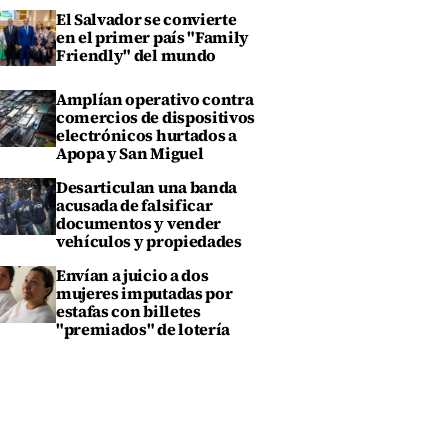
El Salvador se convierte
en el primer país "Family
Friendly" del mundo
Amplían operativo contra
comercios de dispositivos
electrónicos hurtados a
Apopa y San Miguel
Desarticulan una banda
acusada de falsificar
documentos y vender
vehículos y propiedades
Envían a juicio a dos
mujeres imputadas por
estafas con billetes
"premiados" de lotería