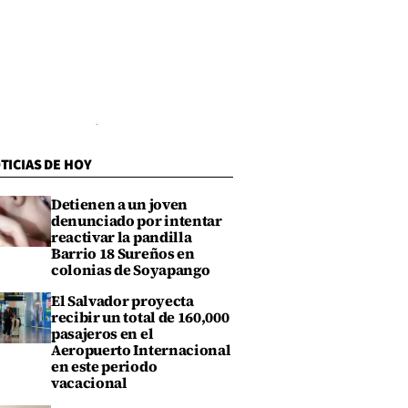
TICIAS DE HOY
Detienen a un joven
denunciado por intentar
reactivar la pandilla
Barrio 18 Sureños en
colonias de Soyapango
El Salvador proyecta
recibir un total de 160,000
pasajeros en el
Aeropuerto Internacional
en este periodo
vacacional