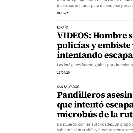
Informes preliminares del hecho detallan qu
destrezas militares para defenderse y esca
04/02/21
ESPAÑA
VIDEOS: Hombre se
policías y embiste
intentando escapa
Las imágenes fueron grabas por ciudadano
11/04/20
SAN SALVADOR
Pandilleros asesi
que intentó escapa
microbús de la rut
De acuerdo con las autoridades, un grupo 
subieron al microbús y buscaron entre med