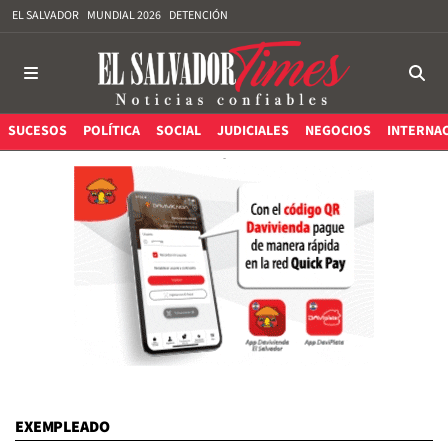
EL SALVADOR
MUNDIAL 2026
DETENCIÓN
SUCESOS
POLÍTICA
SOCIAL
JUDICIALES
NEGOCIOS
INTERNA
EXEMPLEADO