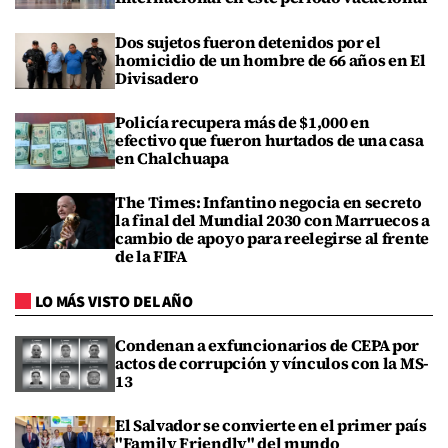
Dos sujetos fueron detenidos por el
homicidio de un hombre de 66 años en El
Divisadero
Policía recupera más de $1,000 en
efectivo que fueron hurtados de una casa
en Chalchuapa
The Times: Infantino negocia en secreto
la final del Mundial 2030 con Marruecos a
cambio de apoyo para reelegirse al frente
de la FIFA
LO MÁS VISTO DEL AÑO
Condenan a exfuncionarios de CEPA por
actos de corrupción y vínculos con la MS-
13
El Salvador se convierte en el primer país
"Family Friendly" del mundo