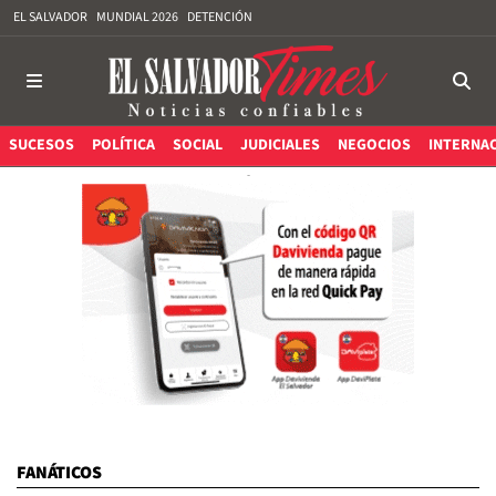
EL SALVADOR
MUNDIAL 2026
DETENCIÓN
SUCESOS
POLÍTICA
SOCIAL
JUDICIALES
NEGOCIOS
INTERNA
FANÁTICOS