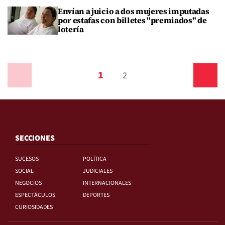
Envían a juicio a dos mujeres imputadas
por estafas con billetes "premiados" de
lotería
1
Anterior
2
Siguiente
SECCIONES
SUCESOS
POLÍTICA
SOCIAL
JUDICIALES
NEGOCIOS
INTERNACIONALES
ESPECTÁCULOS
DEPORTES
CURIOSIDADES