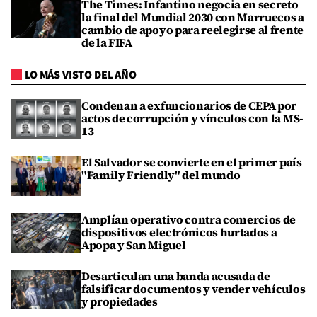
The Times: Infantino negocia en secreto
la final del Mundial 2030 con Marruecos a
cambio de apoyo para reelegirse al frente
de la FIFA
LO MÁS VISTO DEL AÑO
Condenan a exfuncionarios de CEPA por
actos de corrupción y vínculos con la MS-
13
El Salvador se convierte en el primer país
"Family Friendly" del mundo
Amplían operativo contra comercios de
dispositivos electrónicos hurtados a
Apopa y San Miguel
Desarticulan una banda acusada de
falsificar documentos y vender vehículos
y propiedades