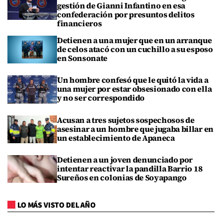
gestión de Gianni Infantino en esa
confederación por presuntos delitos
financieros
Detienen a una mujer que en un arranque
de celos atacó con un cuchillo a su esposo
en Sonsonate
Un hombre confesó que le quitó la vida a
una mujer por estar obsesionado con ella
y no ser correspondido
Acusan a tres sujetos sospechosos de
asesinar a un hombre que jugaba billar en
un establecimiento de Apaneca
Detienen a un joven denunciado por
intentar reactivar la pandilla Barrio 18
Sureños en colonias de Soyapango
LO MÁS VISTO DEL AÑO