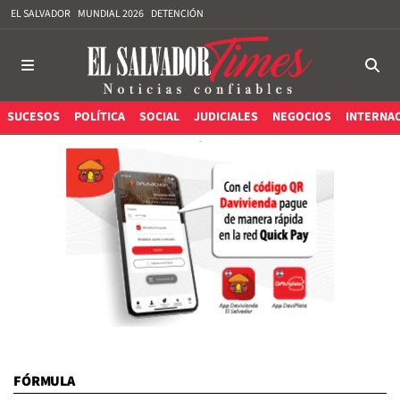
EL SALVADOR
MUNDIAL 2026
DETENCIÓN
SUCESOS
POLÍTICA
SOCIAL
JUDICIALES
NEGOCIOS
INTERNA
FÓRMULA