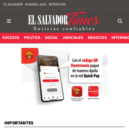
EL SALVADOR
MUNDIAL 2026
DETENCIÓN
SUCESOS
POLÍTICA
SOCIAL
JUDICIALES
NEGOCIOS
INTERNA
IMPORTANTES