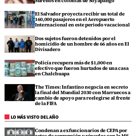
Sureños en colonias de Soyapango
El Salvador proyecta recibir un total de
160,000 pasajeros en el Aeropuerto
Internacional en este periodo vacacional
Dos sujetos fueron detenidos por el
homicidio de un hombre de 66 años en El
Divisadero
Policía recupera más de $1,000 en
efectivo que fueron hurtados de una casa
en Chalchuapa
The Times: Infantino negocia en secreto
la final del Mundial 2030 con Marruecos a
cambio de apoyo para reelegirse al frente
de la FIFA
LO MÁS VISTO DEL AÑO
Condenan a exfuncionarios de CEPA por
actos de corrupción y vínculos con la MS-