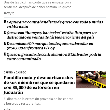
Una de las victimas contó que se empezaron a
sentir mal después de haber comido un queso.
20/02/20
Capturan a contrabandistas de queso con todo y mulas
en Morazán
Queso con "hongos y bacterias" estaba listo para ser
distribuido en ventas de lácteos en oriente del país
Decomisan 600 marquetas de queso valoradas en
$250,000 en frontera El Poy
Queso ingresado de contrabando a El Salvador podría
estar contaminado
CRIMEN Y CASTIGO
Pandilla mata y descuartiza a dos
de sus miembros que se quedaron
con $8,000 de extorsión en
Jucuarán
El dinero de la extorsión provenía de los cobros
a buseros y restaurantes.
13/08/19