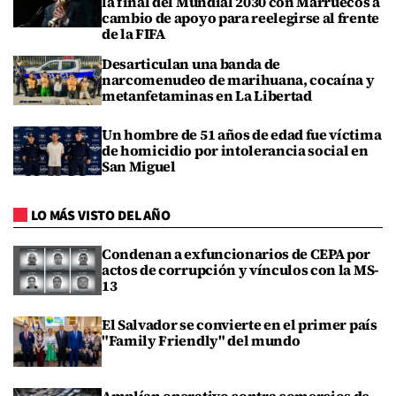
la final del Mundial 2030 con Marruecos a
cambio de apoyo para reelegirse al frente
de la FIFA
Desarticulan una banda de
narcomenudeo de marihuana, cocaína y
metanfetaminas en La Libertad
Un hombre de 51 años de edad fue víctima
de homicidio por intolerancia social en
San Miguel
LO MÁS VISTO DEL AÑO
Condenan a exfuncionarios de CEPA por
actos de corrupción y vínculos con la MS-
13
El Salvador se convierte en el primer país
"Family Friendly" del mundo
Amplían operativo contra comercios de