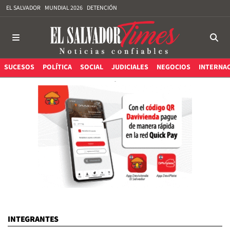
EL SALVADOR
MUNDIAL 2026
DETENCIÓN
SUCESOS
POLÍTICA
SOCIAL
JUDICIALES
NEGOCIOS
INTERNA
INTEGRANTES