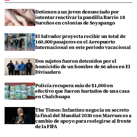
Detienen a un joven denunciado por
intentar reactivar la pandilla Barrio 18
Sureños en colonias de Soyapango
El Salvador proyecta recibir un total de
160,000 pasajeros en el Aeropuerto
Internacional en este periodo vacacional
Dos sujetos fueron detenidos por el
homicidio de un hombre de 66 años en El
Divisadero
Policía recupera más de $1,000 en
efectivo que fueron hurtados de una casa
en Chalchuapa
The Times: Infantino negocia en secreto
la final del Mundial 2030 con Marruecos a
cambio de apoyo para reelegirse al frente
de la FIFA