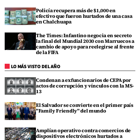
Policía recupera más de $1,000 en
efectivo que fueron hurtados de una casa
en Chalchuapa
The Times: Infantino negocia en secreto
la final del Mundial 2030 con Marruecos a
cambio de apoyo para reelegirse al frente
de la FIFA
LO MÁS VISTO DEL AÑO
Condenan a exfuncionarios de CEPA por
actos de corrupción y vínculos con la MS-
13
El Salvador se convierte en el primer país
"Family Friendly" del mundo
Amplían operativo contra comercios de
dispositivos electrónicos hurtados a