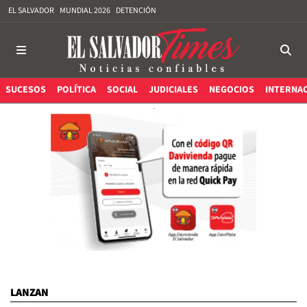
EL SALVADOR
MUNDIAL 2026
DETENCIÓN
SUCESOS
POLÍTICA
SOCIAL
JUDICIALES
NEGOCIOS
INTERNA
LANZAN