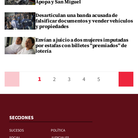
Apopa y San Miguel
Desarticulan una banda acusada de
falsificar documentos y vender vehículos
y propiedades
Envían a juicio a dos mujeres imputadas
por estafas con billetes "premiados" de
lotería
1
Anterior
2
3
4
5
Siguiente
SECCIONES
SUCESOS
POLÍTICA
SOCIAL
JUDICIALES