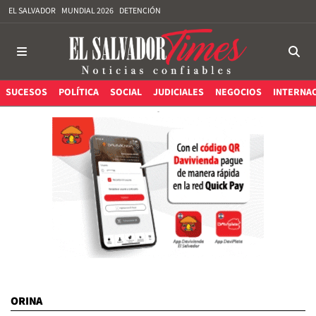
EL SALVADOR
MUNDIAL 2026
DETENCIÓN
SUCESOS
POLÍTICA
SOCIAL
JUDICIALES
NEGOCIOS
INTERNA
ORINA