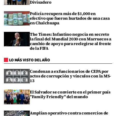
Divisadero
Policía recupera más de $1,000 en
efectivo que fueron hurtados de una casa
en Chalchuapa
The Times: Infantino negocia en secreto
la final del Mundial 2030 con Marruecos a
cambio de apoyo para reelegirse al frente
de la FIFA
LO MÁS VISTO DEL AÑO
Condenan a exfuncionarios de CEPA por
actos de corrupción y vínculos con la MS-
13
El Salvador se convierte en el primer país
"Family Friendly" del mundo
Amplían operativo contra comercios de