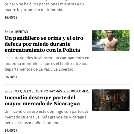
orinar y se bajó los pantalones mientras a su
madre le proponían matrimonio.
16/05/18
EN LA LIBERTAD
Un pandillero se orina y el otro
defeca por miedo durante
enfrentamiento con la Policía
Las autoridades localizaron un campamento en
una zona montañosa que es el límite entre los
departamentos de La Paz y La Libertad.
29/10/17
SE ESTIMA QUE EN EL CENTRO HAY MÁS DE 20.000 COMERCIANTES FORMALES E INFORMALES.
Incendio destruye parte del
mayor mercado de Nicaragua
Un incendio arrasó este domingo con parte del
mercado Oriental, el más grande de Nicaragua,
pero sin causar daños humanos,…
14/05/17