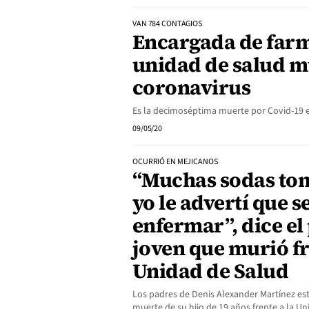
VAN 784 CONTAGIOS
Encargada de farm
unidad de salud m
coronavirus
Es la decimoséptima muerte por Covid-19 e
09/05/20
OCURRIÓ EN MEJICANOS
“Muchas sodas tom
yo le advertí que se
enfermar”, dice el
joven que murió fr
Unidad de Salud
Los padres de Denis Alexander Martínez es
muerte de su hijo de 19 años frente a la Un