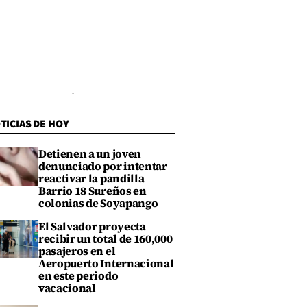
TICIAS DE HOY
Detienen a un joven
denunciado por intentar
reactivar la pandilla
Barrio 18 Sureños en
colonias de Soyapango
El Salvador proyecta
recibir un total de 160,000
pasajeros en el
Aeropuerto Internacional
en este periodo
vacacional