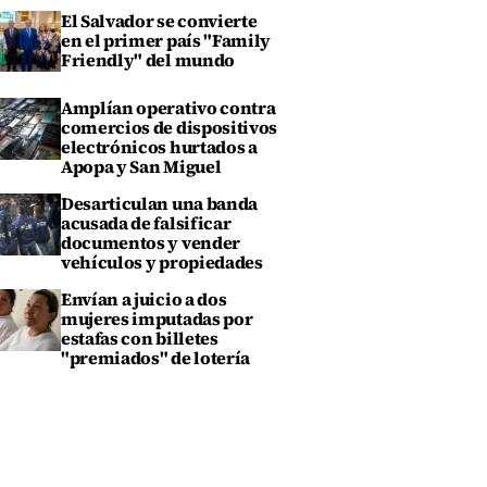
El Salvador se convierte
en el primer país "Family
Friendly" del mundo
Amplían operativo contra
comercios de dispositivos
electrónicos hurtados a
Apopa y San Miguel
Desarticulan una banda
acusada de falsificar
documentos y vender
vehículos y propiedades
Envían a juicio a dos
mujeres imputadas por
estafas con billetes
"premiados" de lotería