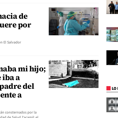
acia de
uere por
n El Salvador
aba mi hijo;
 iba a
 padre del
LO 
ente a
tán consternados por la
idad de Salud Zacamil; el