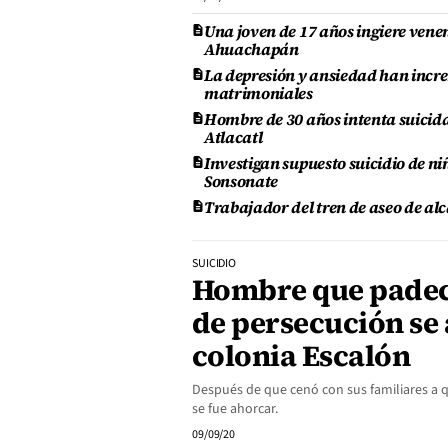
Una joven de 17 años ingiere venen
Ahuachapán
La depresión y ansiedad han incr
matrimoniales
Hombre de 30 años intenta suicida
Atlacatl
Investigan supuesto suicidio de n
Sonsonate
Trabajador del tren de aseo de alc
SUICIDIO
Hombre que padecí
de persecución se 
colonia Escalón
Después de que cenó con sus familiares a qu
se fue ahorcar.
09/09/20