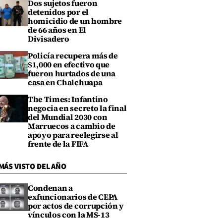
Dos sujetos fueron
detenidos por el
homicidio de un hombre
de 66 años en El
Divisadero
Policía recupera más de
$1,000 en efectivo que
fueron hurtados de una
casa en Chalchuapa
The Times: Infantino
negocia en secreto la final
del Mundial 2030 con
Marruecos a cambio de
apoyo para reelegirse al
frente de la FIFA
MÁS VISTO DEL AÑO
Condenan a
exfuncionarios de CEPA
por actos de corrupción y
vínculos con la MS-13