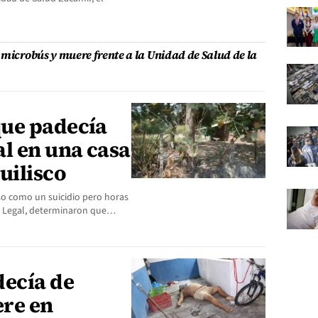
 microbús y muere frente a la Unidad de Salud de la
que padecía
l en una casa
uilisco
o como un suicidio pero horas
na Legal, determinaron que…
decía de
re en