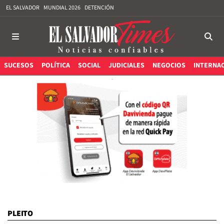
EL SALVADOR
MUNDIAL 2026
DETENCIÓN
SUCESOS
POLÍTICA
SOCIAL
JUDICIALES
NEGOCIOS
INTERNA
PLEITO