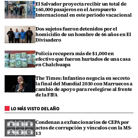
El Salvador proyecta recibir un total de
160,000 pasajeros en el Aeropuerto
Internacional en este periodo vacacional
Dos sujetos fueron detenidos por el
homicidio de un hombre de 66 años en El
Divisadero
Policía recupera más de $1,000 en
efectivo que fueron hurtados de una casa
en Chalchuapa
The Times: Infantino negocia en secreto
la final del Mundial 2030 con Marruecos a
cambio de apoyo para reelegirse al frente
de la FIFA
LO MÁS VISTO DEL AÑO
Condenan a exfuncionarios de CEPA por
actos de corrupción y vínculos con la MS-
13