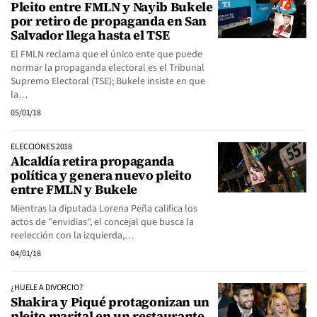
Pleito entre FMLN y Nayib Bukele
por retiro de propaganda en San
Salvador llega hasta el TSE
El FMLN reclama que el único ente que puede
normar la propaganda electoral es el Tribunal
Supremo Electoral (TSE); Bukele insiste en que
la…
05/01/18
ELECCIONES 2018
Alcaldía retira propaganda
política y genera nuevo pleito
entre FMLN y Bukele
Mientras la diputada Lorena Peña califica los
actos de "envidias", el concejal que busca la
reelección con la izquierda,…
04/01/18
¿HUELE A DIVORCIO?
Shakira y Piqué protagonizan un
pleito marital en un restaurante