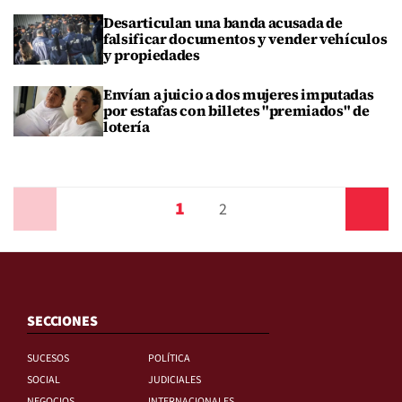
Desarticulan una banda acusada de
falsificar documentos y vender vehículos
y propiedades
Envían a juicio a dos mujeres imputadas
por estafas con billetes "premiados" de
lotería
1
Anterior
2
Siguiente
SECCIONES
SUCESOS
POLÍTICA
SOCIAL
JUDICIALES
NEGOCIOS
INTERNACIONALES