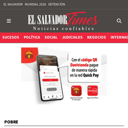
EL SALVADOR
MUNDIAL 2026
DETENCIÓN
SUCESOS
POLÍTICA
SOCIAL
JUDICIALES
NEGOCIOS
INTERNA
POBRE