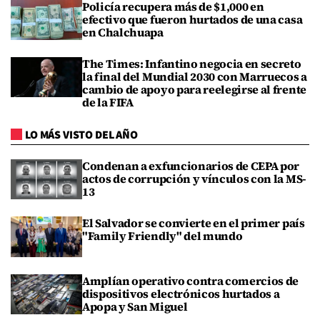
Policía recupera más de $1,000 en
efectivo que fueron hurtados de una casa
en Chalchuapa
The Times: Infantino negocia en secreto
la final del Mundial 2030 con Marruecos a
cambio de apoyo para reelegirse al frente
de la FIFA
LO MÁS VISTO DEL AÑO
Condenan a exfuncionarios de CEPA por
actos de corrupción y vínculos con la MS-
13
El Salvador se convierte en el primer país
"Family Friendly" del mundo
Amplían operativo contra comercios de
dispositivos electrónicos hurtados a
Apopa y San Miguel