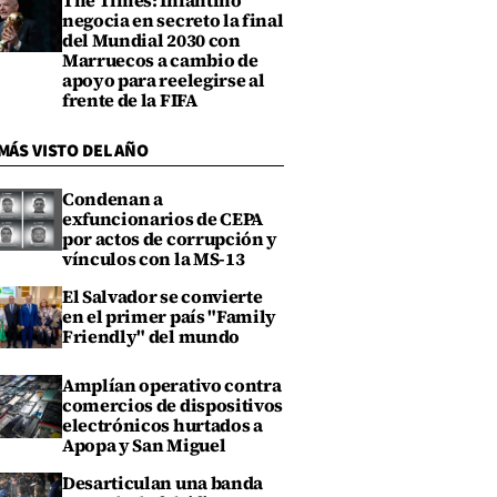
The Times: Infantino
negocia en secreto la final
del Mundial 2030 con
Marruecos a cambio de
apoyo para reelegirse al
frente de la FIFA
MÁS VISTO DEL AÑO
Condenan a
exfuncionarios de CEPA
por actos de corrupción y
vínculos con la MS-13
El Salvador se convierte
en el primer país "Family
Friendly" del mundo
Amplían operativo contra
comercios de dispositivos
electrónicos hurtados a
Apopa y San Miguel
Desarticulan una banda