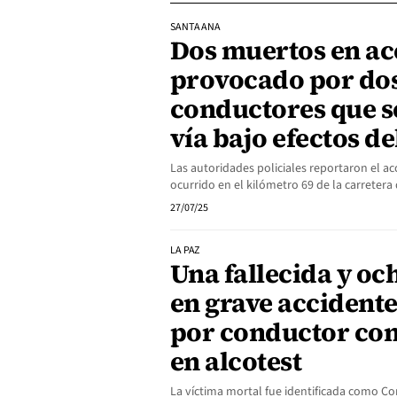
SANTA ANA
Dos muertos en ac
provocado por do
conductores que s
vía bajo efectos de
Las autoridades policiales reportaron el a
ocurrido en el kilómetro 69 de la carreter
27/07/25
LA PAZ
Una fallecida y oc
en grave accident
por conductor con
en alcotest
La víctima mortal fue identificada como Co