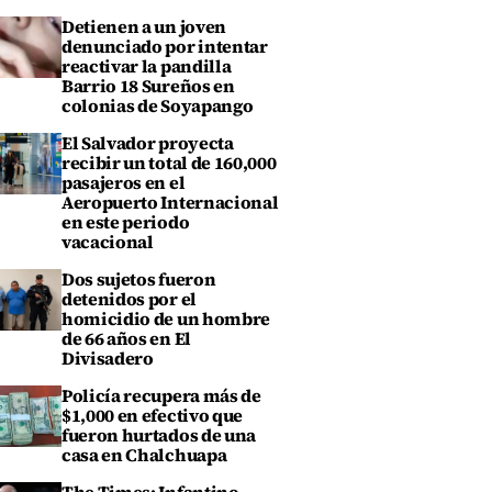
Detienen a un joven
denunciado por intentar
reactivar la pandilla
Barrio 18 Sureños en
colonias de Soyapango
El Salvador proyecta
recibir un total de 160,000
pasajeros en el
Aeropuerto Internacional
en este periodo
vacacional
Dos sujetos fueron
detenidos por el
homicidio de un hombre
de 66 años en El
Divisadero
Policía recupera más de
$1,000 en efectivo que
fueron hurtados de una
casa en Chalchuapa