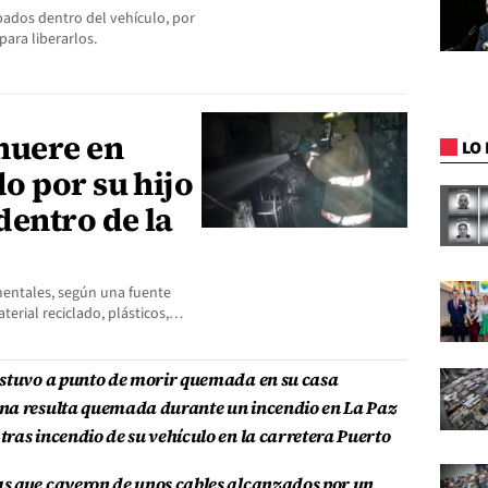
pados dentro del vehículo, por
ara liberarlos.
muere en
LO 
o por su hijo
dentro de la
 mentales, según una fuente
erial reciclado, plásticos,…
estuvo a punto de morir quemada en su casa
na resulta quemada durante un incendio en La Paz
ras incendio de su vehículo en la carretera Puerto
s que cayeron de unos cables alcanzados por un