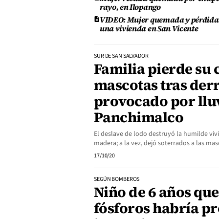
rayo, en Ilopango
VIDEO: Mujer quemada y pérdidas 
una vivienda en San Vicente
SUR DE SAN SALVADOR
Familia pierde su 
mascotas tras de
provocado por llu
Panchimalco
El deslave de lodo destruyó la humilde viv
madera; a la vez, dejó soterrados a las masc
17/10/20
SEGÚN BOMBEROS
Niño de 6 años qu
fósforos habría p