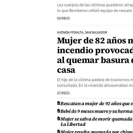
Los cuerpos de las víctimas quedaron atra
lo que Bomberos utilizó equipo de rescate p
02/08/22
AVENIDA PERALTA, SAN SALVADOR
Mujer de 82 años 
incendio provocad
al quemar basura 
casa
El hijo de la víctima padece de trastornos
consultada. En la vivienda almacenaban mat
27/09/21
Rescatan a mujer de 92 años que 
Bebé de 9 meses muere y su herma
Mujer se salva de morir quemada t
La Libertad
Mujer resulta quemada por chispa