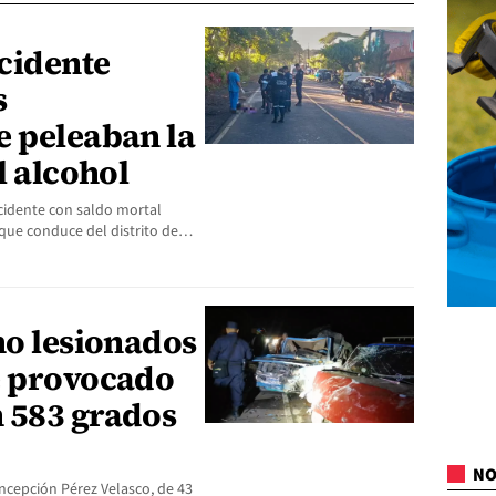
cidente
s
e peleaban la
l alcohol
ccidente con saldo mortal
a que conduce del distrito de…
ho lesionados
e provocado
 583 grados
NO
ncepción Pérez Velasco, de 43