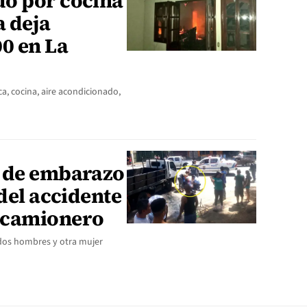
o por cocina
a deja
0 en La
ca, cocina, aire acondicionado,
s de embarazo
 del accidente
 camionero
dos hombres y otra mujer