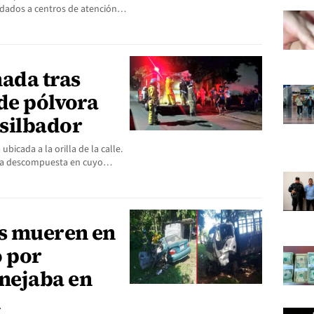
adados a centros de atención…
ada tras
de pólvora
silbador
icada a la orilla de la calle.
dora descompuesta en cuyo…
os mueren en
 por
nejaba en
d