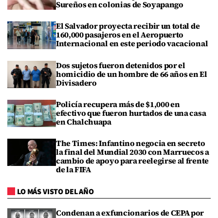
Sureños en colonias de Soyapango
El Salvador proyecta recibir un total de
160,000 pasajeros en el Aeropuerto
Internacional en este periodo vacacional
Dos sujetos fueron detenidos por el
homicidio de un hombre de 66 años en El
Divisadero
Policía recupera más de $1,000 en
efectivo que fueron hurtados de una casa
en Chalchuapa
The Times: Infantino negocia en secreto
la final del Mundial 2030 con Marruecos a
cambio de apoyo para reelegirse al frente
de la FIFA
LO MÁS VISTO DEL AÑO
Condenan a exfuncionarios de CEPA por