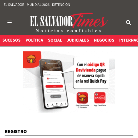
EL SALVADOR
MUNDIAL 2026
DETENCIÓN
SUCESOS
POLÍTICA
SOCIAL
JUDICIALES
NEGOCIOS
INTERNA
REGISTRO