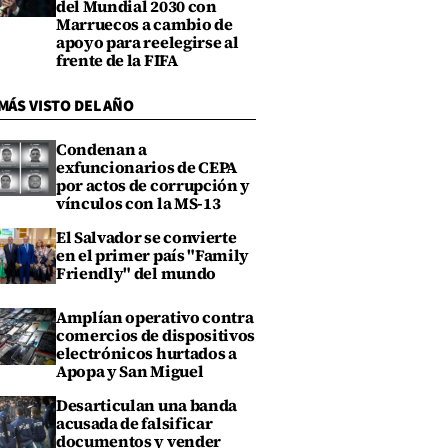
del Mundial 2030 con
Marruecos a cambio de
apoyo para reelegirse al
frente de la FIFA
MÁS VISTO DEL AÑO
Condenan a
exfuncionarios de CEPA
por actos de corrupción y
vínculos con la MS-13
El Salvador se convierte
en el primer país "Family
Friendly" del mundo
Amplían operativo contra
comercios de dispositivos
electrónicos hurtados a
Apopa y San Miguel
Desarticulan una banda
acusada de falsificar
documentos y vender