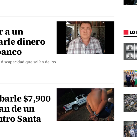
r a un
LO 
arle dinero
banco
discapacidad que salían de los
arle $7,900
ían de un
tro Santa