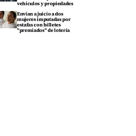
vehículos y propiedades
Envían a juicio a dos
mujeres imputadas por
estafas con billetes
"premiados" de lotería