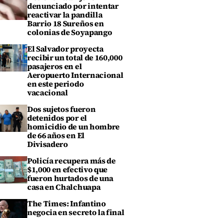
denunciado por intentar
reactivar la pandilla
Barrio 18 Sureños en
colonias de Soyapango
El Salvador proyecta
recibir un total de 160,000
pasajeros en el
Aeropuerto Internacional
en este periodo
vacacional
Dos sujetos fueron
detenidos por el
homicidio de un hombre
de 66 años en El
Divisadero
Policía recupera más de
$1,000 en efectivo que
fueron hurtados de una
casa en Chalchuapa
The Times: Infantino
negocia en secreto la final