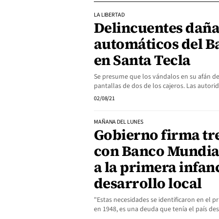
LA LIBERTAD
Delincuentes daña
automáticos del B
en Santa Tecla
Se presume que los vándalos en su afán de
pantallas de dos de los cajeros. Las auto
02/08/21
MAÑANA DEL LUNES
Gobierno firma tr
con Banco Mundia
a la primera infanc
desarrollo local
"Estas necesidades se identificaron en el p
en 1948, es una deuda que tenía el país de