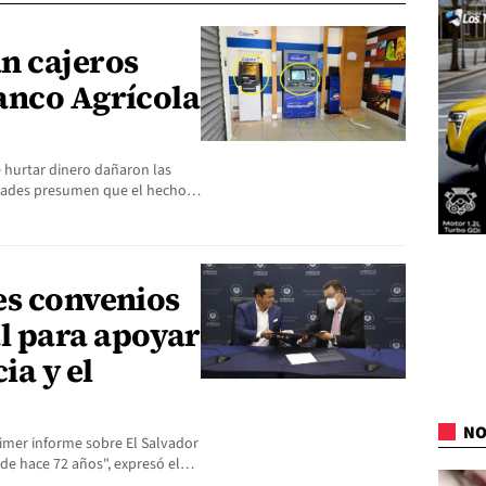
n cajeros
anco Agrícola
 hurtar dinero dañaron las
ridades presumen que el hecho…
es convenios
l para apoyar
ia y el
NO
rimer informe sobre El Salvador
sde hace 72 años", expresó el…