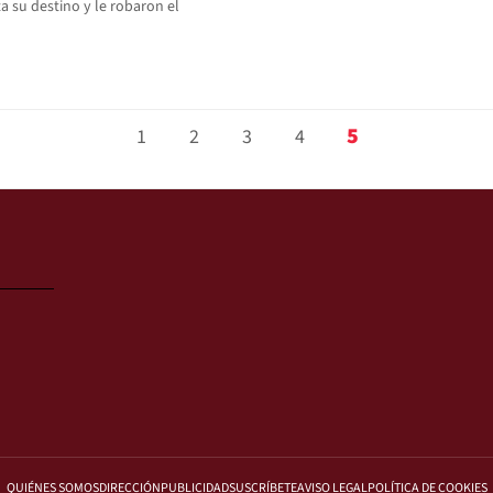
a su destino y le robaron el
5
1
2
3
4
QUIÉNES SOMOS
DIRECCIÓN
PUBLICIDAD
SUSCRÍBETE
AVISO LEGAL
POLÍTICA DE COOKIES