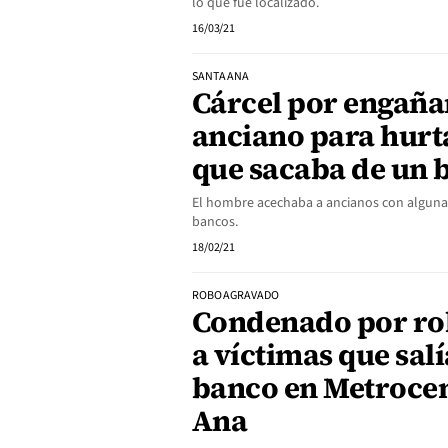
lo que fue localizado.
16/03/21
SANTA ANA
Cárcel por engaña
anciano para hurt
que sacaba de un 
El hombre acechaba a ancianos con alguna 
bancos.
18/02/21
ROBO AGRAVADO
Condenado por rob
a víctimas que sal
banco en Metrocen
Ana