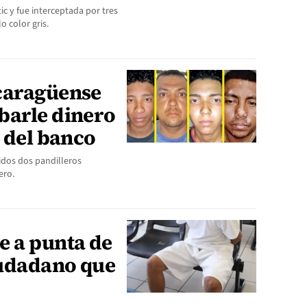
c y fue interceptada por tres
 color gris.
caragüense
barle dinero
a del banco
idos dos pandilleros
ero.
e a punta de
iudadano que