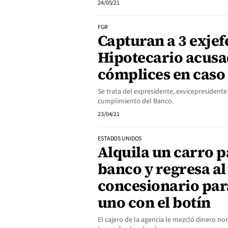
24/05/21
FGR
Capturan a 3 exjef
Hipotecario acusa
cómplices en caso
Se trata del expresidente, exvicepresidente 
cumplimiento del Banco.
23/04/21
ESTADOS UNIDOS
Alquila un carro 
banco y regresa al
concesionario pa
uno con el botín
El cajero de la agencia le mezcló dinero no