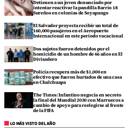
Detienen a un joven denunciado por
intentar reactivar la pandilla Barrio 18
Sureños en colonias de Soyapango
El Salvador proyecta recibir un total de
160,000 pasajeros en el Aeropuerto
Internacional en este periodo vacacional
Dos sujetos fueron detenidos por el
homicidio de un hombre de 66 años en El
Divisadero
Policía recupera más de $1,000 en
efectivo que fueron hurtados de una casa
en Chalchuapa
The Times: Infantino negocia en secreto
la final del Mundial 2030 con Marruecos a
cambio de apoyo para reelegirse al frente
de la FIFA
LO MÁS VISTO DEL AÑO