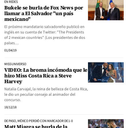
EN REDES
Bukele se burla de Fox News por
llamar a El Salvador "un país
mexicano"
El próximo mandatario salvadoreño publicó en
inglés en su cuenta de Twitter: "The Presidents
of 2 mexican countries" (Los presidentes de dos
países…
01/04/19
MISS UNIVERSO
VIDEO: La broma incómoda que le
hizo Miss Costa Rica a Steve
Harvey
Natalia Carvajal, la reina de belleza de Costa Rica,
le dio un peculiar consejo al animador del
concurso.
18/12/18
DE PASO, MÉXICO PERDIÓ CON MARCADOR DE 1-0
Matt Miazga se burla de la