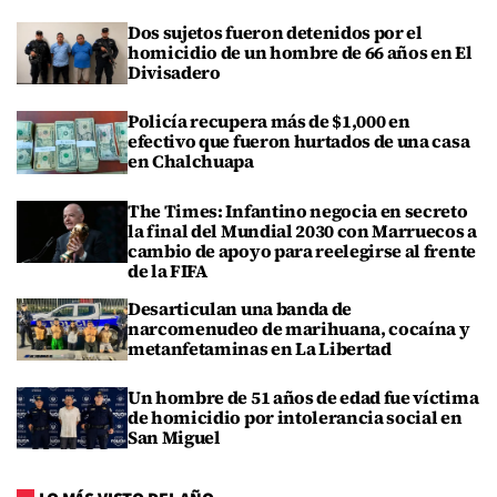
Dos sujetos fueron detenidos por el
homicidio de un hombre de 66 años en El
Divisadero
Policía recupera más de $1,000 en
efectivo que fueron hurtados de una casa
en Chalchuapa
The Times: Infantino negocia en secreto
la final del Mundial 2030 con Marruecos a
cambio de apoyo para reelegirse al frente
de la FIFA
Desarticulan una banda de
narcomenudeo de marihuana, cocaína y
metanfetaminas en La Libertad
Un hombre de 51 años de edad fue víctima
de homicidio por intolerancia social en
San Miguel