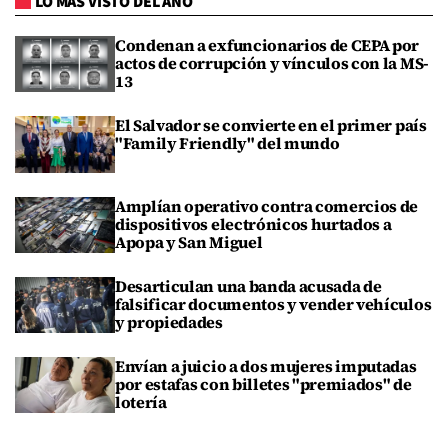
LO MÁS VISTO DEL AÑO
Condenan a exfuncionarios de CEPA por
actos de corrupción y vínculos con la MS-
13
El Salvador se convierte en el primer país
"Family Friendly" del mundo
Amplían operativo contra comercios de
dispositivos electrónicos hurtados a
Apopa y San Miguel
Desarticulan una banda acusada de
falsificar documentos y vender vehículos
y propiedades
Envían a juicio a dos mujeres imputadas
por estafas con billetes "premiados" de
lotería