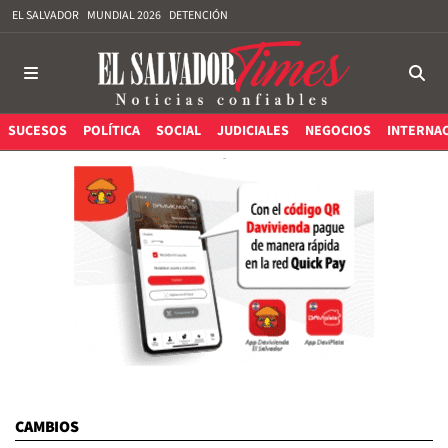
EL SALVADOR
MUNDIAL 2026
DETENCIÓN
SUCESOS
POLÍTICA
SOCIAL
JUDICIALES
NEGOCIOS
INTERNA
CAMBIOS