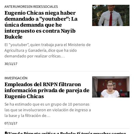
ANTE RUMORES EN REDES SOCIALES
Eugenio Chicas niega haber
demandado a "youtuber": La
única demanda que he
interpuesto es contra Nayib
Bukele
El "youtuber", quien trabaja para el Ministerio de
Agricultura y Ganadería, dice que ha sido
demandado por realizar críticas…
30/11/17
INVESTIGACIÓN
Empleados del RNPN filtraron
información privada de pareja de
Eugenio Chicas
Se ha estimado que es un grupo de 10 personas
las que se involucraron en violación de ingreso a
la base y la filtración de…
07/11/17
Vanda Pignato critica a Bukele: Si tenía pruebas contra