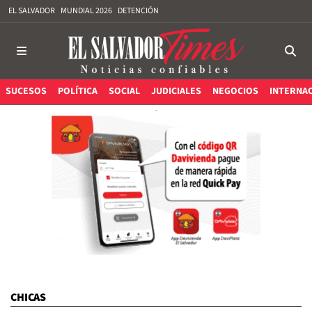
EL SALVADOR
MUNDIAL 2026
DETENCIÓN
SUCESOS
POLÍTICA
SOCIAL
JUDICIALES
NEGOCIOS
INTERNA
CHICAS