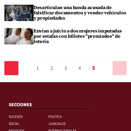
Desarticulan una banda acusada de
falsificar documentos y vender vehículos
y propiedades
Envían a juicio a dos mujeres imputadas
por estafas con billetes "premiados" de
lotería
5
Anterior
1
2
3
4
Siguiente
SECCIONES
SUCESOS
POLÍTICA
SOCIAL
JUDICIALES
NEGOCIOS
INTERNACIONALES