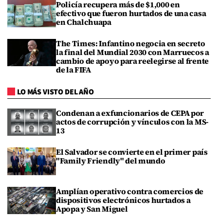
Policía recupera más de $1,000 en
efectivo que fueron hurtados de una casa
en Chalchuapa
The Times: Infantino negocia en secreto
la final del Mundial 2030 con Marruecos a
cambio de apoyo para reelegirse al frente
de la FIFA
LO MÁS VISTO DEL AÑO
Condenan a exfuncionarios de CEPA por
actos de corrupción y vínculos con la MS-
13
El Salvador se convierte en el primer país
"Family Friendly" del mundo
Amplían operativo contra comercios de
dispositivos electrónicos hurtados a
Apopa y San Miguel