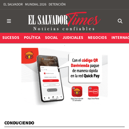
EL SALVADOR
MUNDIAL 2026
DETENCIÓN
SUCESOS
POLÍTICA
SOCIAL
JUDICIALES
NEGOCIOS
INTERNA
CONDUCIENDO