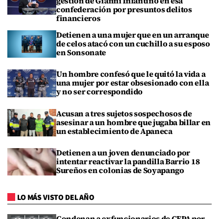
gestión de Gianni Infantino en esa
confederación por presuntos delitos
financieros
Detienen a una mujer que en un arranque
de celos atacó con un cuchillo a su esposo
en Sonsonate
Un hombre confesó que le quitó la vida a
una mujer por estar obsesionado con ella
y no ser correspondido
Acusan a tres sujetos sospechosos de
asesinar a un hombre que jugaba billar en
un establecimiento de Apaneca
Detienen a un joven denunciado por
intentar reactivar la pandilla Barrio 18
Sureños en colonias de Soyapango
LO MÁS VISTO DEL AÑO
Condenan a exfuncionarios de CEPA por