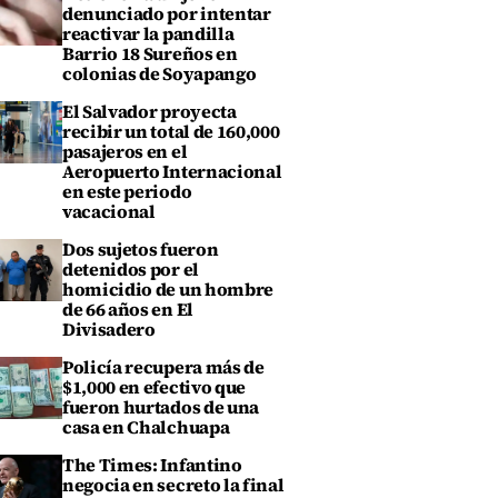
denunciado por intentar
reactivar la pandilla
Barrio 18 Sureños en
colonias de Soyapango
El Salvador proyecta
recibir un total de 160,000
pasajeros en el
Aeropuerto Internacional
en este periodo
vacacional
Dos sujetos fueron
detenidos por el
homicidio de un hombre
de 66 años en El
Divisadero
Policía recupera más de
$1,000 en efectivo que
fueron hurtados de una
casa en Chalchuapa
The Times: Infantino
negocia en secreto la final