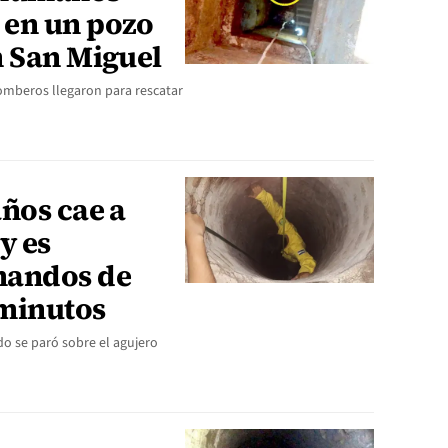
 en un pozo
n San Miguel
omberos llegaron para rescatar
a.
ños cae a
y es
mandos de
 minutos
do se paró sobre el agujero