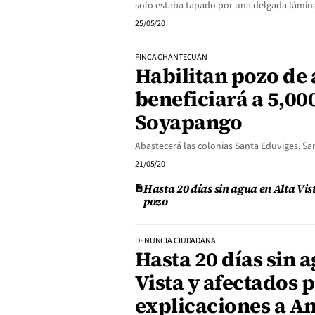
solo estaba tapado por una delgada lámin
25/05/20
FINCA CHANTECUÁN
Habilitan pozo de
beneficiará a 5,00
Soyapango
Abastecerá las colonias Santa Eduviges, San
21/05/20
Hasta 20 días sin agua en Alta Vi
pozo
DENUNCIA CIUDADANA
Hasta 20 días sin a
Vista y afectados 
explicaciones a A