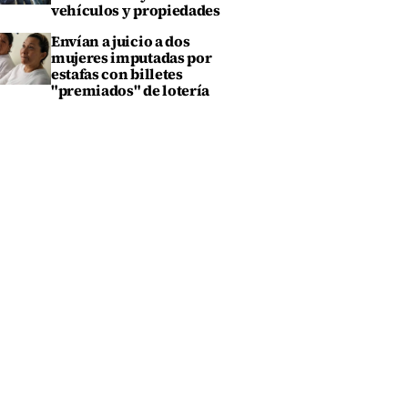
vehículos y propiedades
Envían a juicio a dos
mujeres imputadas por
estafas con billetes
"premiados" de lotería