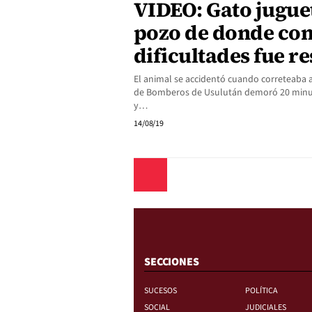
VIDEO: Gato jugue
pozo de donde co
dificultades fue r
El animal se accidentó cuando correteaba a 
de Bomberos de Usulután demoró 20 minuto
y…
14/08/19
Anterior
SECCIONES
SUCESOS
POLÍTICA
SOCIAL
JUDICIALES