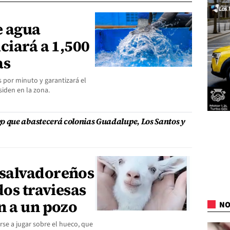
e agua
ciará a 1,500
as
 por minuto y garantizará el
siden en la zona.
 que abastecerá colonias Guadalupe, Los Santos y
salvadoreños
dos traviesas
n a un pozo
NO
se a jugar sobre el hueco, que