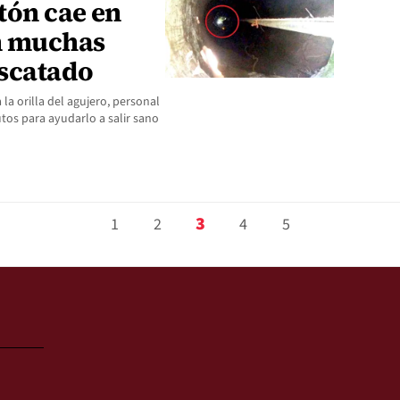
tón cae en
n muchas
escatado
la orilla del agujero, personal
s para ayudarlo a salir sano
3
1
2
4
5