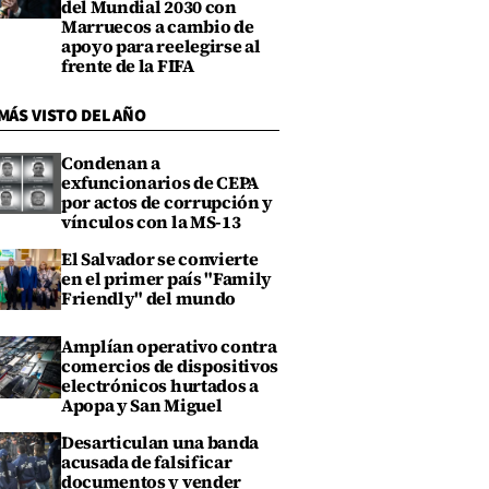
del Mundial 2030 con
Marruecos a cambio de
apoyo para reelegirse al
frente de la FIFA
MÁS VISTO DEL AÑO
Condenan a
exfuncionarios de CEPA
por actos de corrupción y
vínculos con la MS-13
El Salvador se convierte
en el primer país "Family
Friendly" del mundo
Amplían operativo contra
comercios de dispositivos
electrónicos hurtados a
Apopa y San Miguel
Desarticulan una banda
acusada de falsificar
documentos y vender