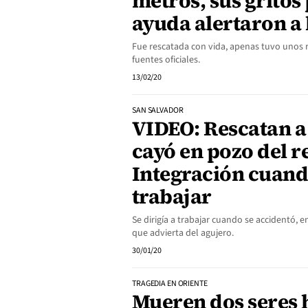
metros, sus gritos
ayuda alertaron a
Fue rescatada con vida, apenas tuvo unos 
fuentes oficiales.
13/02/20
SAN SALVADOR
VIDEO: Rescatan 
cayó en pozo del 
Integración cuando
trabajar
Se dirigía a trabajar cuando se accidentó, e
que advierta del agujero.
30/01/20
TRAGEDIA EN ORIENTE
Mueren dos seres