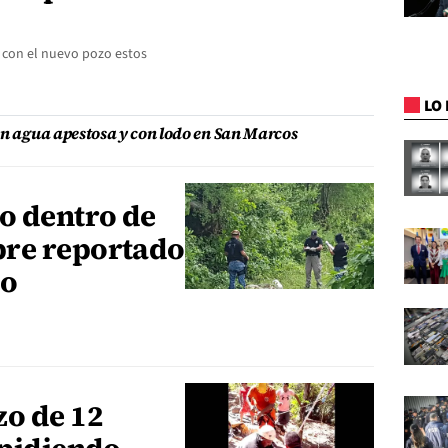
 con el nuevo pozo estos
LO 
en agua apestosa y con lodo en San Marcos
o dentro de
bre reportado
do
zo de 12