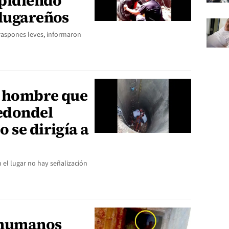
 pidiendo
 lugareños
raspones leves, informaron
a hombre que
redondel
 se dirigía a
n el lugar no hay señalización
 humanos