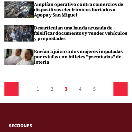
Amplían operativo contra comercios de
dispositivos electrónicos hurtados a
Apopa y San Miguel
Desarticulan una banda acusada de
falsificar documentos y vender vehículos
y propiedades
Envían a juicio a dos mujeres imputadas
por estafas con billetes "premiados" de
lotería
3
Anterior
1
2
4
5
Siguiente
SECCIONES