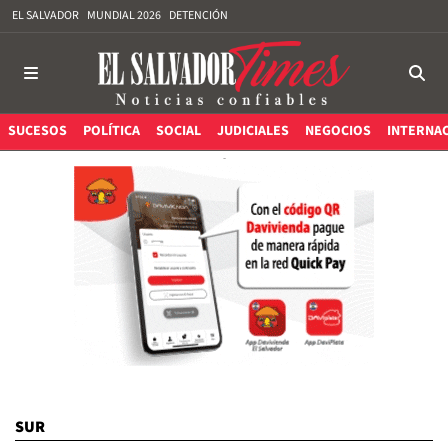
EL SALVADOR
MUNDIAL 2026
DETENCIÓN
SUCESOS
POLÍTICA
SOCIAL
JUDICIALES
NEGOCIOS
INTERNA
SUR