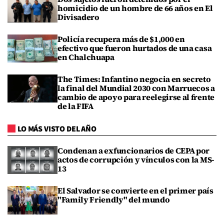
homicidio de un hombre de 66 años en El
Divisadero
Policía recupera más de $1,000 en
efectivo que fueron hurtados de una casa
en Chalchuapa
The Times: Infantino negocia en secreto
la final del Mundial 2030 con Marruecos a
cambio de apoyo para reelegirse al frente
de la FIFA
LO MÁS VISTO DEL AÑO
Condenan a exfuncionarios de CEPA por
actos de corrupción y vínculos con la MS-
13
El Salvador se convierte en el primer país
"Family Friendly" del mundo