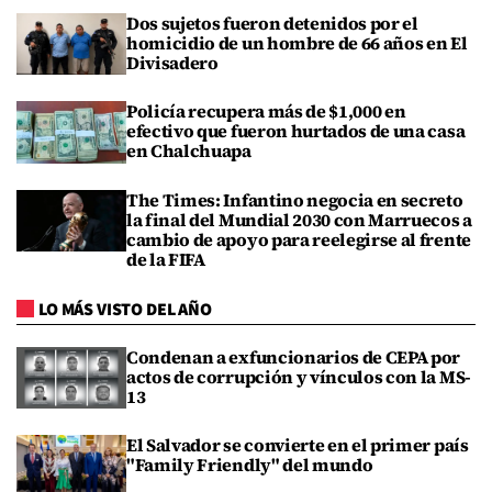
Dos sujetos fueron detenidos por el
homicidio de un hombre de 66 años en El
Divisadero
Policía recupera más de $1,000 en
efectivo que fueron hurtados de una casa
en Chalchuapa
The Times: Infantino negocia en secreto
la final del Mundial 2030 con Marruecos a
cambio de apoyo para reelegirse al frente
de la FIFA
LO MÁS VISTO DEL AÑO
Condenan a exfuncionarios de CEPA por
actos de corrupción y vínculos con la MS-
13
El Salvador se convierte en el primer país
"Family Friendly" del mundo