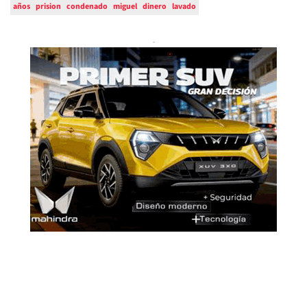
años
prision
condenado
miguel
dinero
lavado