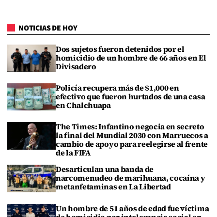
NOTICIAS DE HOY
Dos sujetos fueron detenidos por el
homicidio de un hombre de 66 años en El
Divisadero
Policía recupera más de $1,000 en
efectivo que fueron hurtados de una casa
en Chalchuapa
The Times: Infantino negocia en secreto
la final del Mundial 2030 con Marruecos a
cambio de apoyo para reelegirse al frente
de la FIFA
Desarticulan una banda de
narcomenudeo de marihuana, cocaína y
metanfetaminas en La Libertad
Un hombre de 51 años de edad fue víctima
de homicidio por intolerancia social en