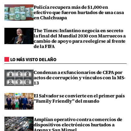
Policía recupera más de $1,000 en
efectivo que fueron hurtados de una casa
en Chalchuapa
The Times: Infantino negocia en secreto
la final del Mundial 2030 con Marruecos a
cambio de apoyo para reelegirse al frente
de la FIFA
LO MÁS VISTO DEL AÑO
Condenan a exfuncionarios de CEPA por
actos de corrupción y vínculos con la MS-
13
El Salvador se convierte en el primer país
"Family Friendly" del mundo
Amplían operativo contra comercios de
dispositivos electrónicos hurtados a
Apopa y San Miguel