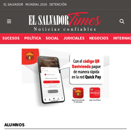
EL SALVADOR
MUNDIAL 2026
DETENCIÓN
SUCESOS
POLÍTICA
SOCIAL
JUDICIALES
NEGOCIOS
INTERNA
ALUMNOS