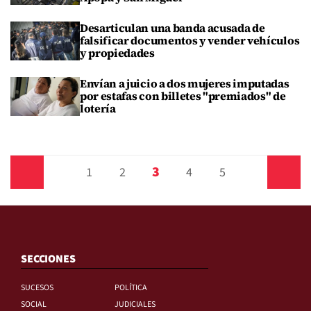
Desarticulan una banda acusada de
falsificar documentos y vender vehículos
y propiedades
Envían a juicio a dos mujeres imputadas
por estafas con billetes "premiados" de
lotería
3
Anterior
1
2
4
5
Siguiente
SECCIONES
SUCESOS
POLÍTICA
SOCIAL
JUDICIALES