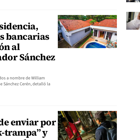
esidencia,
as bancarias
ón al
ador Sánchez
ados a nombre de William
e Sánchez Cerén, detalló la
de enviar por
k-trampa” y