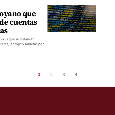
royano que
de cuentas
mas
 virus que se instala en
lares, laptops y tabletas por
1
2
3
4