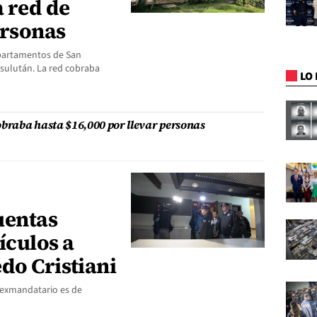
a red de
ersonas
epartamentos de San
Usulután. La red cobraba
LO 
obraba hasta $16,000 por llevar personas
uentas
ículos a
do Cristiani
l exmandatario es de