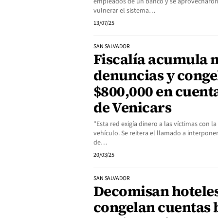
empleados de un banco y se aprovecharon 
vulnerar el sistema…
13/07/25
SAN SALVADOR
Fiscalía acumula 
denuncias y conge
$800,000 en cuent
de Venicars
"Esta red exigía dinero a las víctimas con 
vehículo. Se reitera el llamado a interpone
de…
20/03/25
SAN SALVADOR
Decomisan hoteles
congelan cuentas 