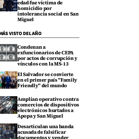
edad fue víctima de
homicidio por
intolerancia social en San
Miguel
MÁS VISTO DEL AÑO
Condenan a
exfuncionarios de CEPA
por actos de corrupción y
vínculos con la MS-13
El Salvador se convierte
en el primer país "Family
Friendly" del mundo
Amplían operativo contra
comercios de dispositivos
electrónicos hurtados a
Apopa y San Miguel
Desarticulan una banda
acusada de falsificar
documentos y vender