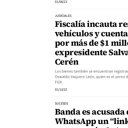
01/06/23
JUDICIALES
Fiscalía incauta r
vehículos y cuent
por más de $1 mill
expresidente Salv
Cerén
Los bienes también se encuentran registr
Oswaldo Vaquero León, quien es el yerno d
FGR.
01/12/22
SUCESOS
Banda es acusada 
WhatsApp un “lin