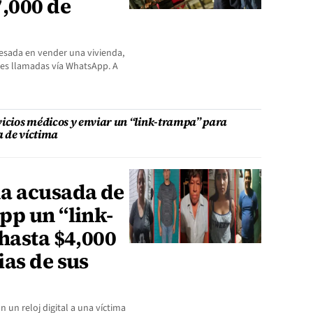
7,000 de
resada en vender una vivienda,
ntes llamadas vía WhatsApp. A
vicios médicos y enviar un “link-trampa” para
a de víctima
a acusada de
pp un “link-
hasta $4,000
as de sus
n un reloj digital a una víctima