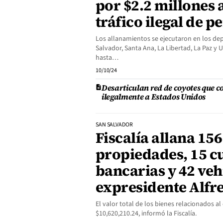
por $2.2 millones 
tráfico ilegal de p
Los allanamientos se ejecutaron en los d
Salvador, Santa Ana, La Libertad, La Paz y 
hasta…
10/10/24
Desarticulan red de coyotes que c
ilegalmente a Estados Unidos
SAN SALVADOR
Fiscalía allana 156
propiedades, 15 c
bancarias y 42 veh
expresidente Alfre
El valor total de los bienes relacionados a
$10,620,210.24, informó la Fiscalía.