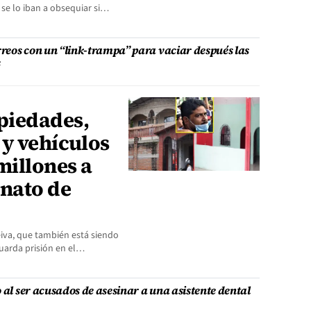
 se lo iban a obsequiar si…
reos con un “link-trampa” para vaciar después las
s
piedades,
 y vehículos
millones a
inato de
eiva, que también está siendo
guarda prisión en el…
 al ser acusados de asesinar a una asistente dental