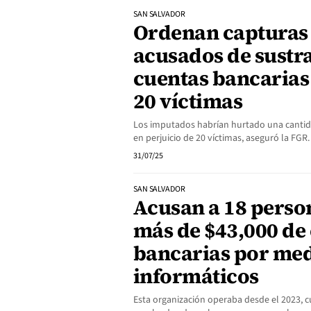
SAN SALVADOR
Ordenan capturas
acusados de sustr
cuentas bancarias
20 víctimas
Los imputados habrían hurtado una cantid
en perjuicio de 20 víctimas, aseguró la FGR.
31/07/25
SAN SALVADOR
Acusan a 18 perso
más de $43,000 de
bancarias por me
informáticos
Esta organización operaba desde el 2023,