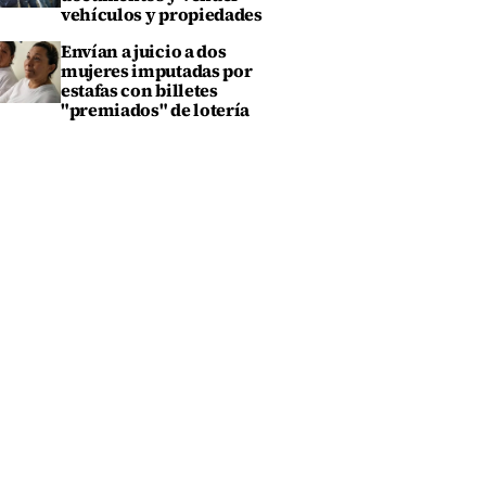
vehículos y propiedades
Envían a juicio a dos
mujeres imputadas por
estafas con billetes
"premiados" de lotería