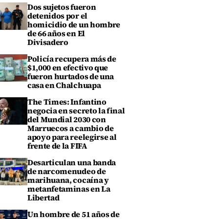
Dos sujetos fueron
detenidos por el
homicidio de un hombre
de 66 años en El
Divisadero
Policía recupera más de
$1,000 en efectivo que
fueron hurtados de una
casa en Chalchuapa
The Times: Infantino
negocia en secreto la final
del Mundial 2030 con
Marruecos a cambio de
apoyo para reelegirse al
frente de la FIFA
Desarticulan una banda
de narcomenudeo de
marihuana, cocaína y
metanfetaminas en La
Libertad
Un hombre de 51 años de