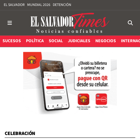
EL SALVADOR
MUNDIAL 2026
DETENCIÓN
SUCESOS
POLÍTICA
SOCIAL
JUDICIALES
NEGOCIOS
INTERNA
CELEBRACIÓN