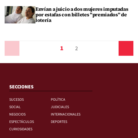
Envían a juicio a dos mujeres imputadas
por estafas con billetes "premiados" de
lotería
1
Anterior
2
Siguiente
SECCIONES
SUCESOS
POLÍTICA
SOCIAL
JUDICIALES
NEGOCIOS
INTERNACIONALES
ESPECTÁCULOS
DEPORTES
CURIOSIDADES