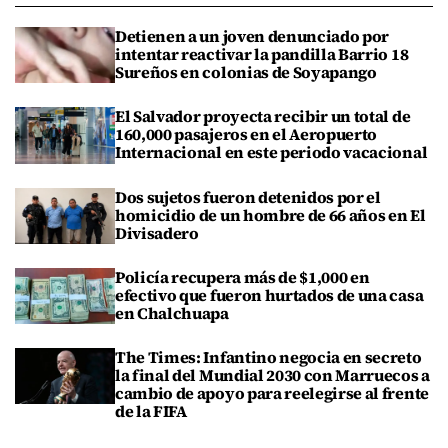
Detienen a un joven denunciado por
intentar reactivar la pandilla Barrio 18
Sureños en colonias de Soyapango
El Salvador proyecta recibir un total de
160,000 pasajeros en el Aeropuerto
Internacional en este periodo vacacional
Dos sujetos fueron detenidos por el
homicidio de un hombre de 66 años en El
Divisadero
Policía recupera más de $1,000 en
efectivo que fueron hurtados de una casa
en Chalchuapa
The Times: Infantino negocia en secreto
la final del Mundial 2030 con Marruecos a
cambio de apoyo para reelegirse al frente
de la FIFA