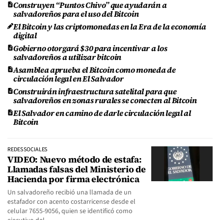
Construyen “Puntos Chivo” que ayudarán a
salvadoreños para el uso del Bitcoin
El Bitcoin y las criptomonedas en la Era de la economía
digital
Gobierno otorgará $30 para incentivar a los
salvadoreños a utilizar bitcoin
Asamblea aprueba el Bitcoin como moneda de
circulación legal en El Salvador
Construirán infraestructura satelital para que
salvadoreños en zonas rurales se conecten al Bitcoin
El Salvador en camino de darle circulación legal al
Bitcoin
REDES SOCIALES
VIDEO: Nuevo método de estafa:
Llamadas falsas del Ministerio de
Hacienda por firma electrónica
Un salvadoreño recibió una llamada de un
estafador con acento costarricense desde el
celular 7655-9056, quien se identificó como