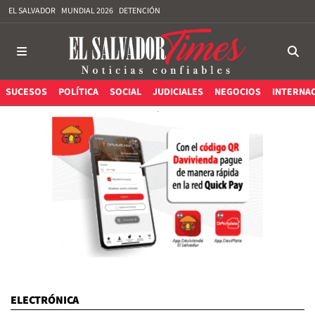
EL SALVADOR
MUNDIAL 2026
DETENCIÓN
SUCESOS
POLÍTICA
SOCIAL
JUDICIALES
NEGOCIOS
INTERNA
ELECTRÓNICA