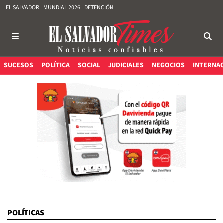
EL SALVADOR
MUNDIAL 2026
DETENCIÓN
SUCESOS
POLÍTICA
SOCIAL
JUDICIALES
NEGOCIOS
INTERNA
POLÍTICAS