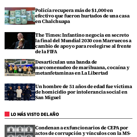
Policía recupera más de $1,000 en
efectivo que fueron hurtados de una casa
en Chalchuapa
The Times: Infantino negocia en secreto
la final del Mundial 2030 con Marruecos a
cambio de apoyo para reelegirse al frente
de la FIFA
Desarticulan una banda de
narcomenudeo de marihuana, cocaína y
metanfetaminas en La Libertad
Un hombre de 51 años de edad fue víctima
de homicidio por intolerancia social en
San Miguel
LO MÁS VISTO DEL AÑO
Condenan a exfuncionarios de CEPA por
actos de corrupción y vínculos con la MS-