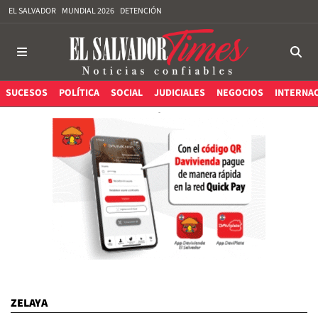
EL SALVADOR
MUNDIAL 2026
DETENCIÓN
SUCESOS
POLÍTICA
SOCIAL
JUDICIALES
NEGOCIOS
INTERNA
ZELAYA