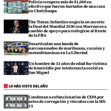
Policía recupera más de $1,000 en
efectivo que fueron hurtados de una casa
en Chalchuapa
The Times: Infantino negocia en secreto
la final del Mundial 2030 con Marruecos a
cambio de apoyo para reelegirse al frente
de la FIFA
Desarticulan una banda de
narcomenudeo de marihuana, cocaína y
metanfetaminas en La Libertad
Un hombre de 51 años de edad fue víctima
de homicidio por intolerancia social en
San Miguel
LO MÁS VISTO DEL AÑO
Condenan a exfuncionarios de CEPA por
actos de corrupción y vínculos con la MS-
13