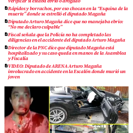
verificar si estaba ebrio o drogado
Rápidos y borrachos, por eso chocan en la “Esquina de la
muerte” donde se estrelló el diputado Magaña
Diputado Arturo Magaña dice que no manejaba ebrio:
“No me declaro culpable”
Fiscal señala que la Policía no ha completado las
diligencias en el accidente del diputado Arturo Magaña
Director de la PNC dice que diputado Magaña está
hospitalizado y su caso queda en manos de la Asamblea
y Fiscalía
VIDEO: Diputado de ARENA Arturo Magaña
involucrado en accidente en la Escalón donde murió un
joven