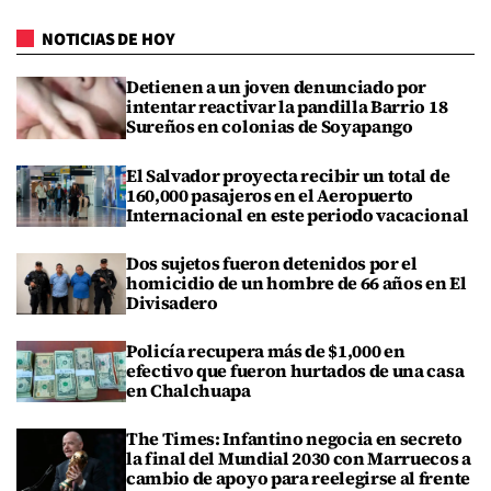
NOTICIAS DE HOY
Detienen a un joven denunciado por
intentar reactivar la pandilla Barrio 18
Sureños en colonias de Soyapango
El Salvador proyecta recibir un total de
160,000 pasajeros en el Aeropuerto
Internacional en este periodo vacacional
Dos sujetos fueron detenidos por el
homicidio de un hombre de 66 años en El
Divisadero
Policía recupera más de $1,000 en
efectivo que fueron hurtados de una casa
en Chalchuapa
The Times: Infantino negocia en secreto
la final del Mundial 2030 con Marruecos a
cambio de apoyo para reelegirse al frente