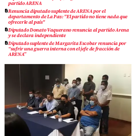
partido ARENA
Renuncia diputado suplente de ARENA por el
departamento de La Paz: "El partido no tiene nada que
ofrecerle al país"
Diputado Donato Vaquerano renuncia al partido Arena
y se declara independiente
Diputado suplente de Margarita Escobar renuncia por
“sufrir una guerra interna con el jefe de fracción de
ARENA”