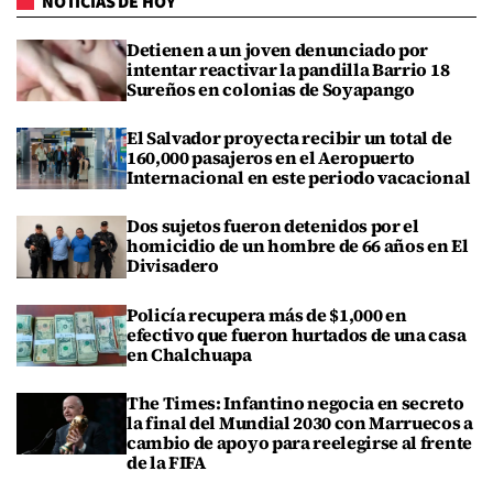
NOTICIAS DE HOY
Detienen a un joven denunciado por
intentar reactivar la pandilla Barrio 18
Sureños en colonias de Soyapango
El Salvador proyecta recibir un total de
160,000 pasajeros en el Aeropuerto
Internacional en este periodo vacacional
Dos sujetos fueron detenidos por el
homicidio de un hombre de 66 años en El
Divisadero
Policía recupera más de $1,000 en
efectivo que fueron hurtados de una casa
en Chalchuapa
The Times: Infantino negocia en secreto
la final del Mundial 2030 con Marruecos a
cambio de apoyo para reelegirse al frente
de la FIFA