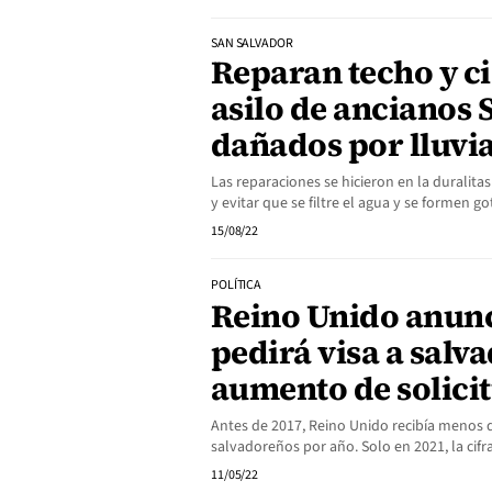
SAN SALVADOR
Reparan techo y ci
asilo de ancianos 
dañados por lluvi
Las reparaciones se hicieron en la duralitas
y evitar que se filtre el agua y se formen 
15/08/22
POLÍTICA
Reino Unido anun
pedirá visa a salv
aumento de solicit
Antes de 2017, Reino Unido recibía menos d
salvadoreños por año. Solo en 2021, la cifr
11/05/22