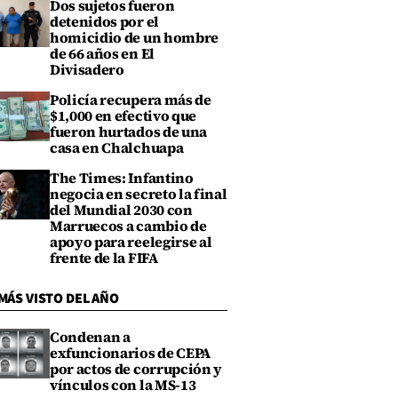
Dos sujetos fueron
detenidos por el
homicidio de un hombre
de 66 años en El
Divisadero
Policía recupera más de
$1,000 en efectivo que
fueron hurtados de una
casa en Chalchuapa
The Times: Infantino
negocia en secreto la final
del Mundial 2030 con
Marruecos a cambio de
apoyo para reelegirse al
frente de la FIFA
MÁS VISTO DEL AÑO
Condenan a
exfuncionarios de CEPA
por actos de corrupción y
vínculos con la MS-13