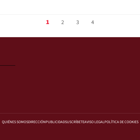
1
2
3
4
QUIÉNES SOMOS
DIRECCIÓN
PUBLICIDAD
SUSCRÍBETE
AVISO LEGAL
POLÍTICA DE COOKIES