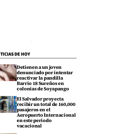
TICIAS DE HOY
Detienen a un joven
denunciado por intentar
reactivar la pandilla
Barrio 18 Sureños en
colonias de Soyapango
El Salvador proyecta
recibir un total de 160,000
pasajeros en el
Aeropuerto Internacional
en este periodo
vacacional