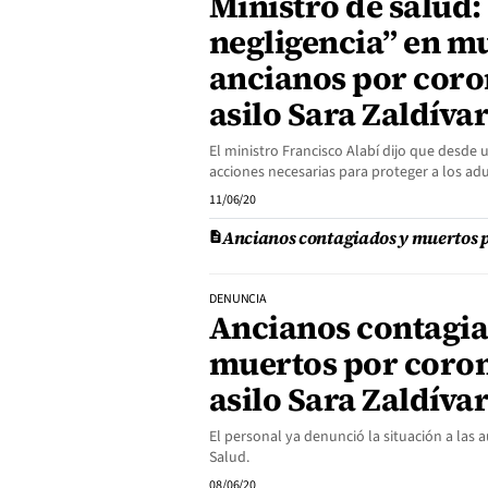
Ministro de salud:
negligencia” en m
ancianos por coro
asilo Sara Zaldíva
El ministro Francisco Alabí dijo que desde 
acciones necesarias para proteger a los ad
11/06/20
Ancianos contagiados y muertos po
DENUNCIA
Ancianos contagia
muertos por coron
asilo Sara Zaldíva
El personal ya denunció la situación a las 
Salud.
08/06/20