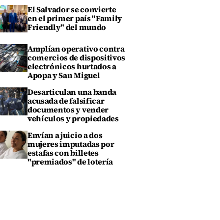
El Salvador se convierte
en el primer país "Family
Friendly" del mundo
Amplían operativo contra
comercios de dispositivos
electrónicos hurtados a
Apopa y San Miguel
Desarticulan una banda
acusada de falsificar
documentos y vender
vehículos y propiedades
Envían a juicio a dos
mujeres imputadas por
estafas con billetes
"premiados" de lotería