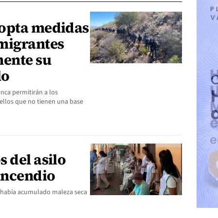
dopta medidas
migrantes
mente su
lo
nca permitirán a los
ellos que no tienen una base
 del asilo
incendio
se había acumulado maleza seca