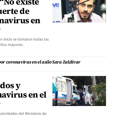
 “No existe
uerte de
navirus en
r
un inicio se tomaron todas las
ultos mayores.
r coronavirus en el asilo Sara Zaldívar
dos y
avirus en el
r
autoridades del Ministerio de