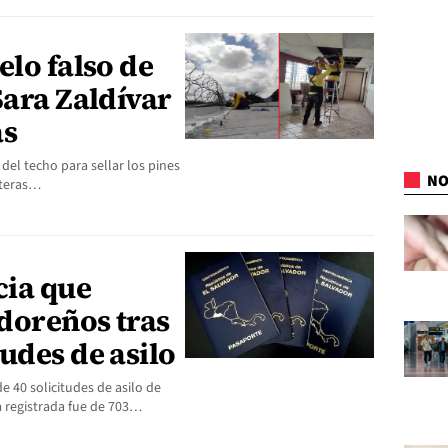
elo falso de
Sara Zaldívar
as
 del techo para sellar los pines
NO
goteras…
cia que
adoreños tras
udes de asilo
e 40 solicitudes de asilo de
a registrada fue de 703…