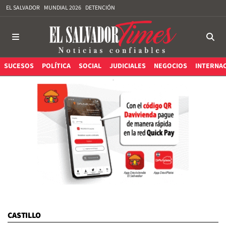
EL SALVADOR
MUNDIAL 2026
DETENCIÓN
SUCESOS
POLÍTICA
SOCIAL
JUDICIALES
NEGOCIOS
INTERNA
CASTILLO