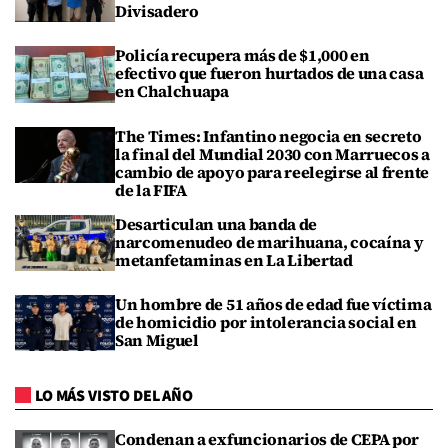
Divisadero
Policía recupera más de $1,000 en
efectivo que fueron hurtados de una casa
en Chalchuapa
The Times: Infantino negocia en secreto
la final del Mundial 2030 con Marruecos a
cambio de apoyo para reelegirse al frente
de la FIFA
Desarticulan una banda de
narcomenudeo de marihuana, cocaína y
metanfetaminas en La Libertad
Un hombre de 51 años de edad fue víctima
de homicidio por intolerancia social en
San Miguel
LO MÁS VISTO DEL AÑO
Condenan a exfuncionarios de CEPA por