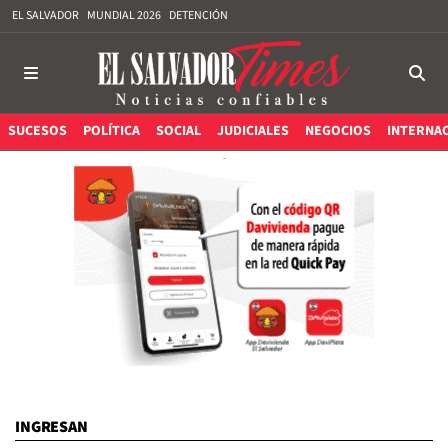
EL SALVADOR
MUNDIAL 2026
DETENCIÓN
SUCESOS
POLÍTICA
SOCIAL
JUDICIALES
NEGOCIOS
INTERNA
INGRESAN