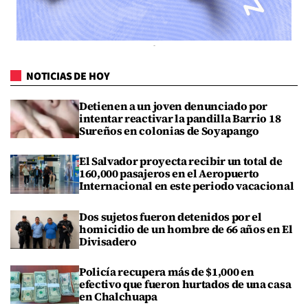
NOTICIAS DE HOY
Detienen a un joven denunciado por
intentar reactivar la pandilla Barrio 18
Sureños en colonias de Soyapango
El Salvador proyecta recibir un total de
160,000 pasajeros en el Aeropuerto
Internacional en este periodo vacacional
Dos sujetos fueron detenidos por el
homicidio de un hombre de 66 años en El
Divisadero
Policía recupera más de $1,000 en
efectivo que fueron hurtados de una casa
en Chalchuapa