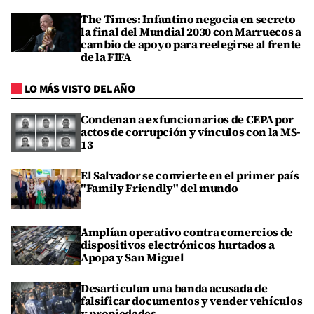
The Times: Infantino negocia en secreto
la final del Mundial 2030 con Marruecos a
cambio de apoyo para reelegirse al frente
de la FIFA
LO MÁS VISTO DEL AÑO
Condenan a exfuncionarios de CEPA por
actos de corrupción y vínculos con la MS-
13
El Salvador se convierte en el primer país
"Family Friendly" del mundo
Amplían operativo contra comercios de
dispositivos electrónicos hurtados a
Apopa y San Miguel
Desarticulan una banda acusada de
falsificar documentos y vender vehículos
y propiedades