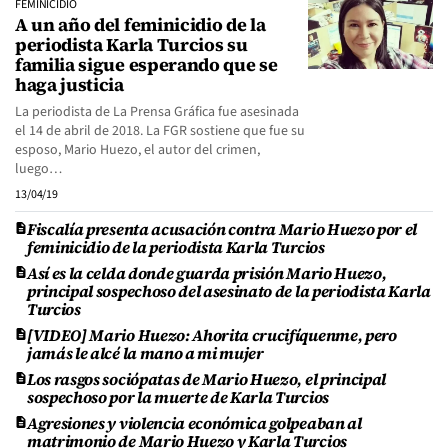
FEMINICIDIO
A un año del feminicidio de la
periodista Karla Turcios su
familia sigue esperando que se
haga justicia
La periodista de La Prensa Gráfica fue asesinada
el 14 de abril de 2018. La FGR sostiene que fue su
esposo, Mario Huezo, el autor del crimen,
luego…
13/04/19
Fiscalía presenta acusación contra Mario Huezo por el
feminicidio de la periodista Karla Turcios
Así es la celda donde guarda prisión Mario Huezo,
principal sospechoso del asesinato de la periodista Karla
Turcios
[VIDEO] Mario Huezo: Ahorita crucifíquenme, pero
jamás le alcé la mano a mi mujer
Los rasgos sociópatas de Mario Huezo, el principal
sospechoso por la muerte de Karla Turcios
Agresiones y violencia económica golpeaban al
matrimonio de Mario Huezo y Karla Turcios