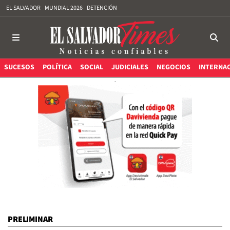
EL SALVADOR
MUNDIAL 2026
DETENCIÓN
SUCESOS
POLÍTICA
SOCIAL
JUDICIALES
NEGOCIOS
INTERNA
PRELIMINAR