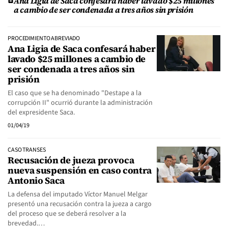
Ana Ligia de Saca confesará haber lavado $25 millones
a cambio de ser condenada a tres años sin prisión
PROCEDIMIENTO ABREVIADO
Ana Ligia de Saca confesará haber
lavado $25 millones a cambio de
ser condenada a tres años sin
prisión
El caso que se ha denominado "Destape a la
corrupción II" ocurrió durante la administración
del expresidente Saca.
01/04/19
CASO TRANSES
Recusación de jueza provoca
nueva suspensión en caso contra
Antonio Saca
La defensa del imputado Víctor Manuel Melgar
presentó una recusación contra la jueza a cargo
del proceso que se deberá resolver a la
brevedad.…