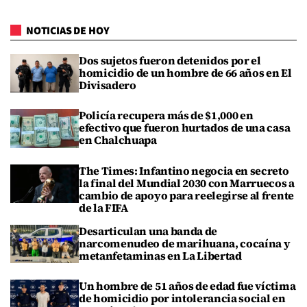
NOTICIAS DE HOY
Dos sujetos fueron detenidos por el
homicidio de un hombre de 66 años en El
Divisadero
Policía recupera más de $1,000 en
efectivo que fueron hurtados de una casa
en Chalchuapa
The Times: Infantino negocia en secreto
la final del Mundial 2030 con Marruecos a
cambio de apoyo para reelegirse al frente
de la FIFA
Desarticulan una banda de
narcomenudeo de marihuana, cocaína y
metanfetaminas en La Libertad
Un hombre de 51 años de edad fue víctima
de homicidio por intolerancia social en