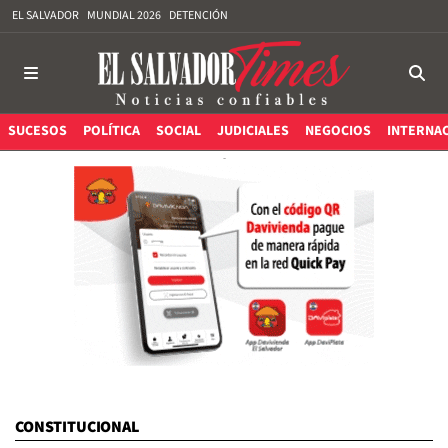
EL SALVADOR
MUNDIAL 2026
DETENCIÓN
SUCESOS
POLÍTICA
SOCIAL
JUDICIALES
NEGOCIOS
INTERNA
CONSTITUCIONAL