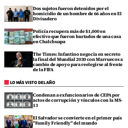
Dos sujetos fueron detenidos por el
homicidio de un hombre de 66 años en El
Divisadero
Policía recupera más de $1,000 en
efectivo que fueron hurtados de una casa
en Chalchuapa
The Times: Infantino negocia en secreto
la final del Mundial 2030 con Marruecos a
cambio de apoyo para reelegirse al frente
de la FIFA
LO MÁS VISTO DEL AÑO
Condenan a exfuncionarios de CEPA por
actos de corrupción y vínculos con la MS-
13
El Salvador se convierte en el primer país
"Family Friendly" del mundo