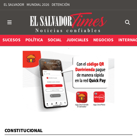
EL SALVADOR
MUNDIAL 2026
DETENCIÓN
SUCESOS
POLÍTICA
SOCIAL
JUDICIALES
NEGOCIOS
INTERNA
CONSTITUCIONAL