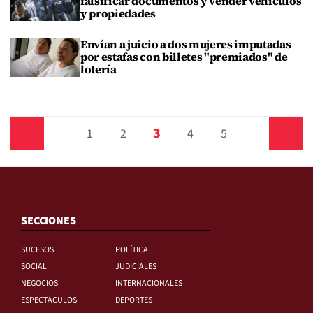
falsificar documentos y vender vehículos
y propiedades
Envían a juicio a dos mujeres imputadas
por estafas con billetes "premiados" de
lotería
3
Anterior
1
2
4
5
Siguiente
SECCIONES
SUCESOS
POLÍTICA
SOCIAL
JUDICIALES
NEGOCIOS
INTERNACIONALES
ESPECTÁCULOS
DEPORTES