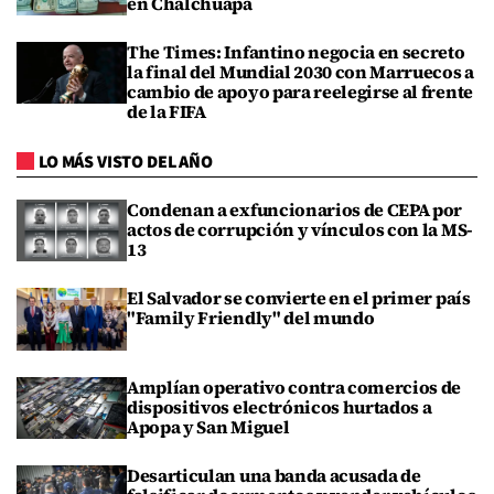
en Chalchuapa
The Times: Infantino negocia en secreto
la final del Mundial 2030 con Marruecos a
cambio de apoyo para reelegirse al frente
de la FIFA
LO MÁS VISTO DEL AÑO
Condenan a exfuncionarios de CEPA por
actos de corrupción y vínculos con la MS-
13
El Salvador se convierte en el primer país
"Family Friendly" del mundo
Amplían operativo contra comercios de
dispositivos electrónicos hurtados a
Apopa y San Miguel
Desarticulan una banda acusada de