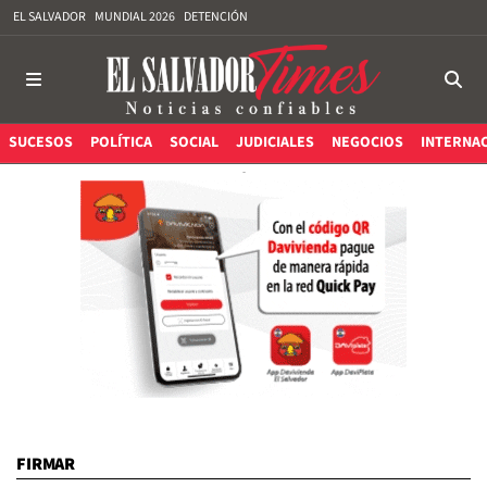
EL SALVADOR
MUNDIAL 2026
DETENCIÓN
SUCESOS
POLÍTICA
SOCIAL
JUDICIALES
NEGOCIOS
INTERNA
FIRMAR