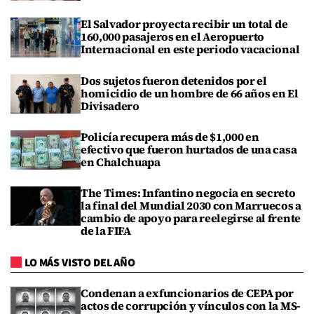
El Salvador proyecta recibir un total de
160,000 pasajeros en el Aeropuerto
Internacional en este periodo vacacional
Dos sujetos fueron detenidos por el
homicidio de un hombre de 66 años en El
Divisadero
Policía recupera más de $1,000 en
efectivo que fueron hurtados de una casa
en Chalchuapa
The Times: Infantino negocia en secreto
la final del Mundial 2030 con Marruecos a
cambio de apoyo para reelegirse al frente
de la FIFA
LO MÁS VISTO DEL AÑO
Condenan a exfuncionarios de CEPA por
actos de corrupción y vínculos con la MS-