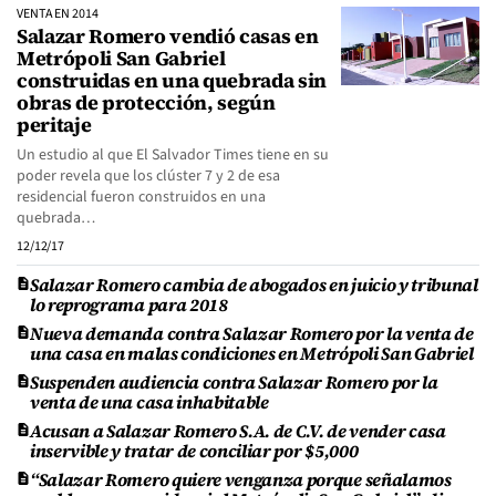
VENTA EN 2014
Salazar Romero vendió casas en
Metrópoli San Gabriel
construidas en una quebrada sin
obras de protección, según
peritaje
Un estudio al que El Salvador Times tiene en su
poder revela que los clúster 7 y 2 de esa
residencial fueron construidos en una
quebrada…
12/12/17
Salazar Romero cambia de abogados en juicio y tribunal
lo reprograma para 2018
Nueva demanda contra Salazar Romero por la venta de
una casa en malas condiciones en Metrópoli San Gabriel
Suspenden audiencia contra Salazar Romero por la
venta de una casa inhabitable
Acusan a Salazar Romero S.A. de C.V. de vender casa
inservible y tratar de conciliar por $5,000
“Salazar Romero quiere venganza porque señalamos