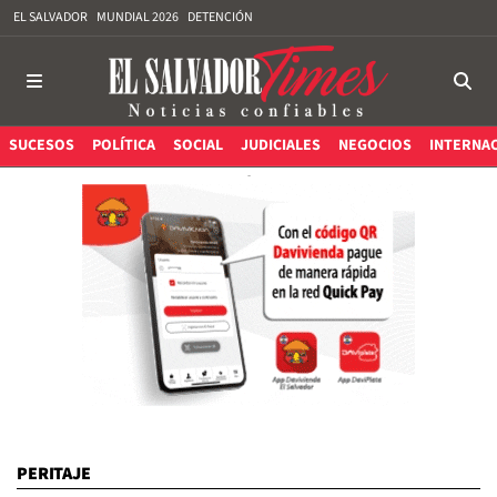
EL SALVADOR
MUNDIAL 2026
DETENCIÓN
SUCESOS
POLÍTICA
SOCIAL
JUDICIALES
NEGOCIOS
INTERNA
PERITAJE