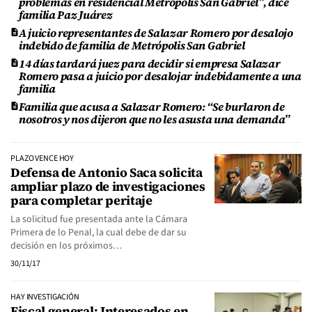
problemas en residencial Metrópolis San Gabriel”, dice
familia Paz Juárez
A juicio representantes de Salazar Romero por desalojo
indebido de familia de Metrópolis San Gabriel
14 días tardará juez para decidir si empresa Salazar
Romero pasa a juicio por desalojar indebidamente a una
familia
Familia que acusa a Salazar Romero: “Se burlaron de
nosotros y nos dijeron que no les asusta una demanda”
PLAZO VENCE HOY
Defensa de Antonio Saca solicita
ampliar plazo de investigaciones
para completar peritaje
La solicitud fue presentada ante la Cámara
Primera de lo Penal, la cual debe de dar su
decisión en los próximos…
30/11/17
HAY INVESTIGACIÓN
Fiscal general: Interesados en