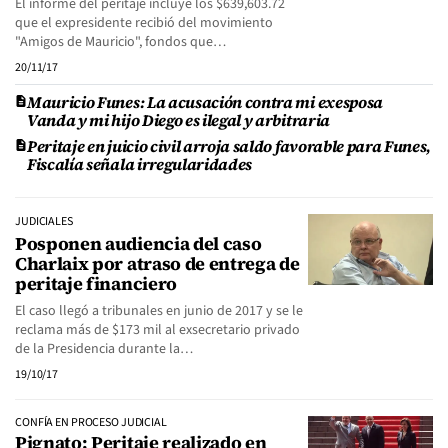
El informe del peritaje incluye los $639,603.72
que el expresidente recibió del movimiento
"Amigos de Mauricio", fondos que…
20/11/17
Mauricio Funes: La acusación contra mi exesposa
Vanda y mi hijo Diego es ilegal y arbitraria
Peritaje en juicio civil arroja saldo favorable para Funes,
Fiscalía señala irregularidades
JUDICIALES
Posponen audiencia del caso
Charlaix por atraso de entrega de
peritaje financiero
El caso llegó a tribunales en junio de 2017 y se le
reclama más de $173 mil al exsecretario privado
de la Presidencia durante la…
19/10/17
CONFÍA EN PROCESO JUDICIAL
Pignato: Peritaje realizado en